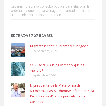
Urbanismo abre la consulta pública para elaborar la
ordenanza que aportará mayor seguridad jurídica al
uso residencial en la zona turística
SHIBA PERDIDO AVDA JOSE MESA Y LOPEZ
PERRO MACHO RAZA SHIBA CON MICROCHIP PERDIDO HOY
ENTRADAS POPULARES
06/07/2025 ZONA MESA Y LOPEZ. ES MUY ASUSTADIZO
Leales.org » Gran Canaria
|
6.7.2025
Migrantes: entre el drama y el negocio
19 septiembre, 2020
COVID-19: ¿Qué es verdad y que es
mentira?
6 septiembre, 2020
Ninfa perdida
El presidente de la Plataforma de
El día 5 se los perdió una ninfa papillera, asustada tiene miedo a la
Autocaravanas Autónomas afirma que “la
calle, se perdió por la zon...
Península va 40 años por delante de
Leales.org » Gran Canaria
|
6.7.2025
Canarias”