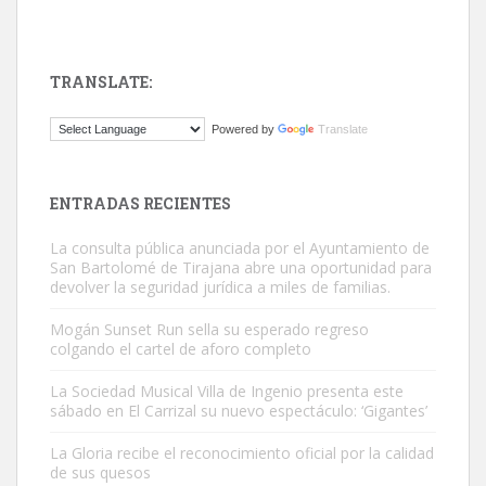
TRANSLATE:
Gato manso encontrado
Powered by
Translate
Este gato macho ha aparecido en la calle hace menos de un mes,
es muy manso y extremadamente cari...
Leales.org » Gran Canaria
|
9.7.2025
ENTRADAS RECIENTES
La consulta pública anunciada por el Ayuntamiento de
San Bartolomé de Tirajana abre una oportunidad para
devolver la seguridad jurídica a miles de familias.
Mogán Sunset Run sella su esperado regreso
colgando el cartel de aforo completo
Adopción urgente
Busco adopción responsable para mi perra. Pastor alemán,
La Sociedad Musical Villa de Ingenio presenta este
sábado en El Carrizal su nuevo espectáculo: ‘Gigantes’
hembra, 4 años. Por motivos personales ...
Leales.org » Gran Canaria
|
6.7.2025
La Gloria recibe el reconocimiento oficial por la calidad
de sus quesos