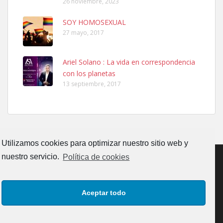
26 noviembre, 2023
SOY HOMOSEXUAL
27 mayo, 2017
Ariel Solano : La vida en correspondencia
Adopcion
con los planetas
Busco casa de acogida para mi perrita ya que por temas de trabajo
13 septiembre, 2017
no la puedo tener. Solo gente r...
Leales.org » Gran Canaria
|
4.7.2025
Utilizamos cookies para optimizar nuestro sitio web y
nuestro servicio.
Política de cookies
Gata joven encontrada
CONTACTO
AVISO LEGAL
POLÍTICA DE PRIVACIDAD
Gata joven encontrada en zona calle San Bernardo de Las Palmas
Aceptar todo
de Gran Canaria. Es una gata castr...
POLÍTICA DE COOKIES (UE)
Leales.org » Gran Canaria
|
4.7.2025
Copyrigth: Comunicaciones y Eventos Faro Canarias, S.L.U.