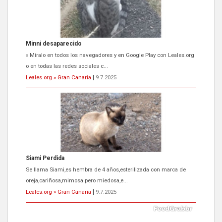
Siami Perdida
Se llama Siami,es hembra de 4 años,esterilizada con marca de
oreja,cariñosa,mimosa pero miedosa,e...
Leales.org » Gran Canaria
|
9.7.2025
ADOPCIÓN URGENTE GATA TEROR GRAN CANARIA
El ayuntamiento se va a llevar a Los Gatos callejeros de la zona los
próximos días, ella incluida...
Leales.org » Gran Canaria
|
9.7.2025