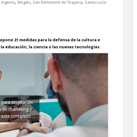
,
,
,
,
Ingenio
Mogán
San Bartolomé de Tirajana
Santa Lucía
ropone
21
medidas
para
la
defensa
de
la
cultura
e
la
educación,
la
ciencia
o
las
nuevas
tecnologías.
c para aceptar las
s de marketing y
r este contenido