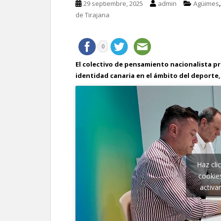
29 septiembre, 2025
admin
Agüimes
de Tirajana
0
El
colectivo
de
pensamiento
nacionalista
p
identidad
canaria
en
el
ámbito
del
deporte,
Haz cli
cookie
activa