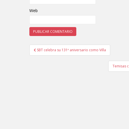
Web
SBT celebra su 131º aniversario como Villa
Navegación de entradas
Temisas c