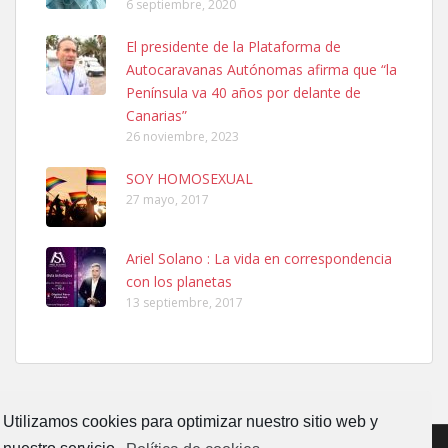
6 septiembre, 2020
Ninfa perdida
El presidente de la Plataforma de
El día 5 se los perdió una ninfa papillera, asustada tiene miedo a la
Autocaravanas Autónomas afirma que “la
calle, se perdió por la zon...
Península va 40 años por delante de
Leales.org » Gran Canaria
|
6.7.2025
Canarias”
26 noviembre, 2023
SOY HOMOSEXUAL
27 mayo, 2017
Ariel Solano : La vida en correspondencia
Adopcion
con los planetas
Busco casa de acogida para mi perrita ya que por temas de trabajo
13 septiembre, 2017
no la puedo tener. Solo gente r...
Leales.org » Gran Canaria
|
4.7.2025
Utilizamos cookies para optimizar nuestro sitio web y