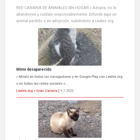
RED CANARIA DE ANIMALES SIN HOGAR » Adopta, no le
abandones y cuídale responsablemente. Difunde aquí un
animal perdido o en adopción, subiéndolo a Leales.org
Siami Perdida
Se llama Siami,es hembra de 4 años,esterilizada con marca de
oreja,cariñosa,mimosa pero miedosa,e...
Leales.org » Gran Canaria
|
9.7.2025