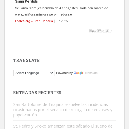
ADOPCIÓN URGENTE GATA TEROR GRAN CANARIA
El ayuntamiento se va a llevar a Los Gatos callejeros de la zona los
próximos días, ella incluida...
Leales.org » Gran Canaria
|
9.7.2025
TRANSLATE:
Gato manso encontrado
Powered by
Translate
Este gato macho ha aparecido en la calle hace menos de un mes,
es muy manso y extremadamente cari...
Leales.org » Gran Canaria
|
9.7.2025
ENTRADAS RECIENTES
San Bartolomé de Tirajana resuelve las incidencias
ocasionadas por el servicio de recogida de envases y
papel-cartón
St. Pedro y Siroko amenizan este sábado El sueño de