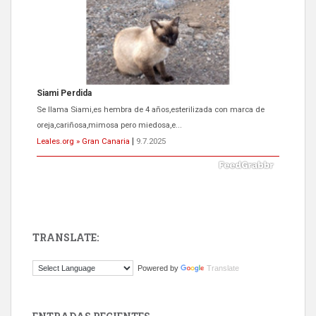
Siami Perdida
Se llama Siami,es hembra de 4 años,esterilizada con marca de
oreja,cariñosa,mimosa pero miedosa,e...
Leales.org » Gran Canaria
|
9.7.2025
TRANSLATE:
ADOPCIÓN URGENTE GATA TEROR GRAN CANARIA
Powered by
Translate
El ayuntamiento se va a llevar a Los Gatos callejeros de la zona los
próximos días, ella incluida...
Leales.org » Gran Canaria
|
9.7.2025