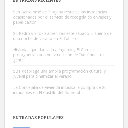
ENTRADAS RECIENTES
San Bartolomé de Tirajana resuelve las incidencias
ocasionadas por el servicio de recogida de envases y
papel-cartón
St. Pedro y Siroko amenizan este sábado El sueño de
una noche de verano en El Tablero
Gato manso encontrado
Este gato macho ha aparecido en la calle hace menos de un mes,
Historias que dan vida a Ingenio y El Carrizal
protagonizan una nueva edición de “Aquí nuestra
es muy manso y extremadamente cari...
gente”
Leales.org » Gran Canaria
|
9.7.2025
SBT despliega una amplia programación cultural y
juvenil para dinamizar el verano
La Concejalía de Vivienda impulsa la compra de 26
inmuebles en El Castillo del Romeral
Adopción urgente
Busco adopción responsable para mi perra. Pastor alemán,
ENTRADAS POPULARES
hembra, 4 años. Por motivos personales ...
Leales.org » Gran Canaria
|
6.7.2025