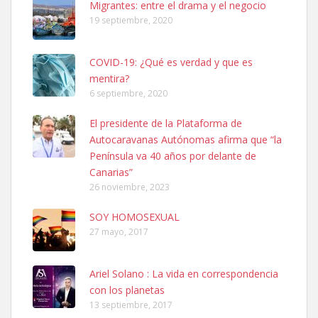
Migrantes: entre el drama y el negocio
19 septiembre, 2020
COVID-19: ¿Qué es verdad y que es
mentira?
6 septiembre, 2020
SHIBA PERDIDO AVDA JOSE MESA Y LOPEZ
El presidente de la Plataforma de
PERRO MACHO RAZA SHIBA CON MICROCHIP PERDIDO HOY
Autocaravanas Autónomas afirma que “la
06/07/2025 ZONA MESA Y LOPEZ. ES MUY ASUSTADIZO
Península va 40 años por delante de
Leales.org » Gran Canaria
|
6.7.2025
Canarias”
26 noviembre, 2023
SOY HOMOSEXUAL
27 mayo, 2017
Ariel Solano : La vida en correspondencia
Ninfa perdida
con los planetas
El día 5 se los perdió una ninfa papillera, asustada tiene miedo a la
13 septiembre, 2017
calle, se perdió por la zon...