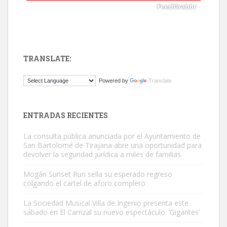
TRANSLATE:
Gato manso encontrado
Powered by
Translate
Este gato macho ha aparecido en la calle hace menos de un mes,
es muy manso y extremadamente cari...
Leales.org » Gran Canaria
|
9.7.2025
ENTRADAS RECIENTES
La consulta pública anunciada por el Ayuntamiento de
San Bartolomé de Tirajana abre una oportunidad para
devolver la seguridad jurídica a miles de familias.
Mogán Sunset Run sella su esperado regreso
colgando el cartel de aforo completo
Adopción urgente
Busco adopción responsable para mi perra. Pastor alemán,
La Sociedad Musical Villa de Ingenio presenta este
sábado en El Carrizal su nuevo espectáculo: ‘Gigantes’
hembra, 4 años. Por motivos personales ...
Leales.org » Gran Canaria
|
6.7.2025