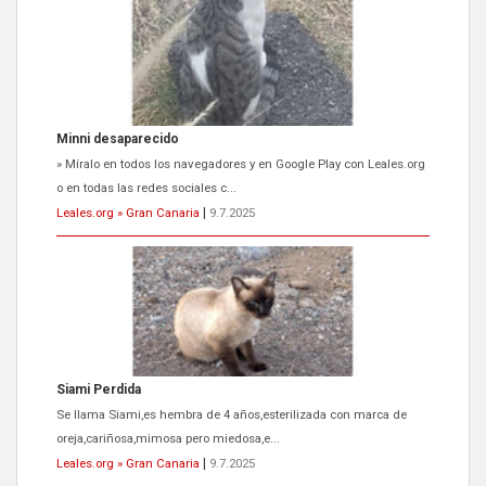
Siami Perdida
Se llama Siami,es hembra de 4 años,esterilizada con marca de
oreja,cariñosa,mimosa pero miedosa,e...
Leales.org » Gran Canaria
|
9.7.2025
ADOPCIÓN URGENTE GATA TEROR GRAN CANARIA
El ayuntamiento se va a llevar a Los Gatos callejeros de la zona los
próximos días, ella incluida...
Leales.org » Gran Canaria
|
9.7.2025