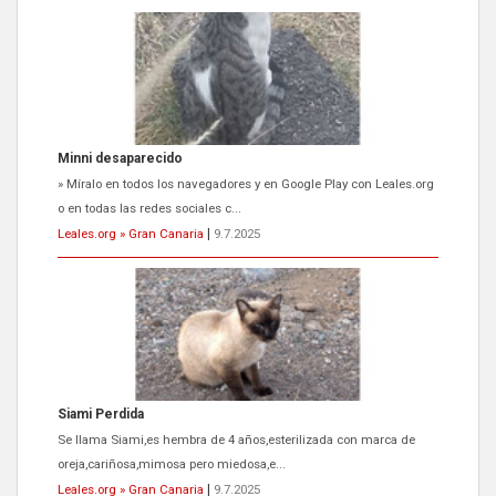
Siami Perdida
Se llama Siami,es hembra de 4 años,esterilizada con marca de
oreja,cariñosa,mimosa pero miedosa,e...
Leales.org » Gran Canaria
|
9.7.2025
ADOPCIÓN URGENTE GATA TEROR GRAN CANARIA
El ayuntamiento se va a llevar a Los Gatos callejeros de la zona los
próximos días, ella incluida...
Leales.org » Gran Canaria
|
9.7.2025