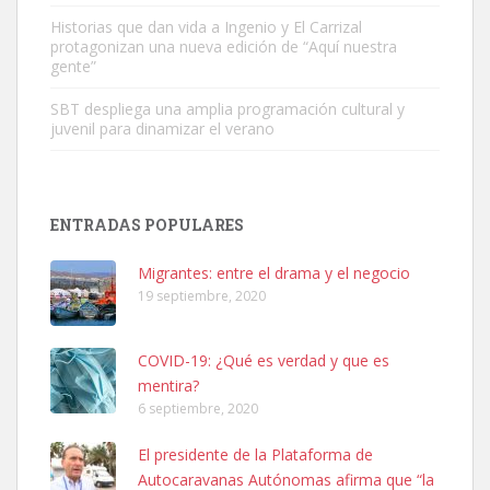
Leales.org » Gran Canaria
|
6.7.2025
Historias que dan vida a Ingenio y El Carrizal
protagonizan una nueva edición de “Aquí nuestra
gente”
SBT despliega una amplia programación cultural y
juvenil para dinamizar el verano
SHIBA PERDIDO AVDA JOSE MESA Y LOPEZ
PERRO MACHO RAZA SHIBA CON MICROCHIP PERDIDO HOY
ENTRADAS POPULARES
06/07/2025 ZONA MESA Y LOPEZ. ES MUY ASUSTADIZO
Leales.org » Gran Canaria
|
6.7.2025
Migrantes: entre el drama y el negocio
19 septiembre, 2020
COVID-19: ¿Qué es verdad y que es
mentira?
6 septiembre, 2020
Ninfa perdida
El presidente de la Plataforma de
El día 5 se los perdió una ninfa papillera, asustada tiene miedo a la
Autocaravanas Autónomas afirma que “la
calle, se perdió por la zon...