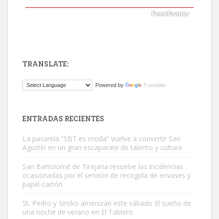
TRANSLATE:
Gato manso encontrado
Powered by
Translate
Este gato macho ha aparecido en la calle hace menos de un mes,
es muy manso y extremadamente cari...
Leales.org » Gran Canaria
|
9.7.2025
ENTRADAS RECIENTES
La pasarela “SBT es moda” vuelve a convertir San
Agustín en un gran escaparate de talento y cultura.
San Bartolomé de Tirajana resuelve las incidencias
ocasionadas por el servicio de recogida de envases y
papel-cartón
Adopción urgente
Busco adopción responsable para mi perra. Pastor alemán,
St. Pedro y Siroko amenizan este sábado El sueño de
una noche de verano en El Tablero
hembra, 4 años. Por motivos personales ...