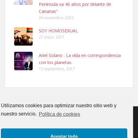
Península va 40 años por delante de
Leales.org » Gran Canaria
|
6.7.2025
Canarias”
26 noviembre, 2023
SOY HOMOSEXUAL
27 mayo, 2017
Ariel Solano : La vida en correspondencia
Adopcion
con los planetas
Busco casa de acogida para mi perrita ya que por temas de trabajo
13 septiembre, 2017
no la puedo tener. Solo gente r...
Leales.org » Gran Canaria
|
4.7.2025
Utilizamos cookies para optimizar nuestro sitio web y
nuestro servicio.
Política de cookies
Gata joven encontrada
CONTACTO
AVISO LEGAL
POLÍTICA DE PRIVACIDAD
Gata joven encontrada en zona calle San Bernardo de Las Palmas
Aceptar todo