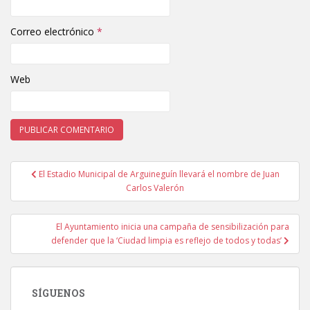
Correo electrónico
*
Web
El Estadio Municipal de Arguineguín llevará el nombre de Juan
Navegación de entradas
Carlos Valerón
El Ayuntamiento inicia una campaña de sensibilización para
defender que la ‘Ciudad limpia es reflejo de todos y todas’
SÍGUENOS