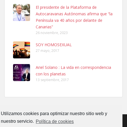
SHIBA PERDIDO AVDA JOSE MESA Y LOPEZ
El presidente de la Plataforma de
PERRO MACHO RAZA SHIBA CON MICROCHIP PERDIDO HOY
Autocaravanas Autónomas afirma que “la
06/07/2025 ZONA MESA Y LOPEZ. ES MUY ASUSTADIZO
Península va 40 años por delante de
Leales.org » Gran Canaria
|
6.7.2025
Canarias”
26 noviembre, 2023
SOY HOMOSEXUAL
27 mayo, 2017
Ariel Solano : La vida en correspondencia
Ninfa perdida
con los planetas
El día 5 se los perdió una ninfa papillera, asustada tiene miedo a la
13 septiembre, 2017
calle, se perdió por la zon...
Leales.org » Gran Canaria
|
6.7.2025
Utilizamos cookies para optimizar nuestro sitio web y
nuestro servicio.
Política de cookies