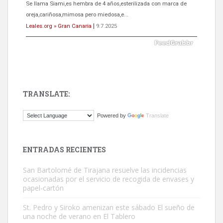
Se llama Siami,es hembra de 4 años,esterilizada con marca de
oreja,cariñosa,mimosa pero miedosa,e...
Leales.org » Gran Canaria
|
9.7.2025
TRANSLATE:
ADOPCIÓN URGENTE GATA TEROR GRAN CANARIA
Powered by
Translate
El ayuntamiento se va a llevar a Los Gatos callejeros de la zona los
próximos días, ella incluida...
Leales.org » Gran Canaria
|
9.7.2025
ENTRADAS RECIENTES
San Bartolomé de Tirajana resuelve las incidencias
ocasionadas por el servicio de recogida de envases y
papel-cartón
St. Pedro y Siroko amenizan este sábado El sueño de
una noche de verano en El Tablero
Gato manso encontrado