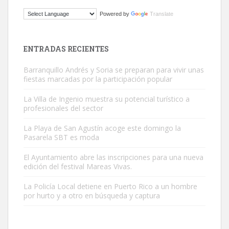
Gato manso encontrado
Powered by
Translate
Este gato macho ha aparecido en la calle hace menos de un mes,
es muy manso y extremadamente cari...
Leales.org » Gran Canaria
|
9.7.2025
ENTRADAS RECIENTES
Barranquillo Andrés y Soria se preparan para vivir unas
fiestas marcadas por la participación popular
La Villa de Ingenio muestra su potencial turístico a
profesionales del sector
Adopción urgente
La Playa de San Agustín acoge este domingo la
Busco adopción responsable para mi perra. Pastor alemán,
Pasarela SBT es moda
hembra, 4 años. Por motivos personales ...
El Ayuntamiento abre las inscripciones para una nueva
Leales.org » Gran Canaria
|
6.7.2025
edición del festival Mareas Vivas.
La Policía Local detiene en Puerto Rico a un hombre
por hurto y a otro en búsqueda y captura