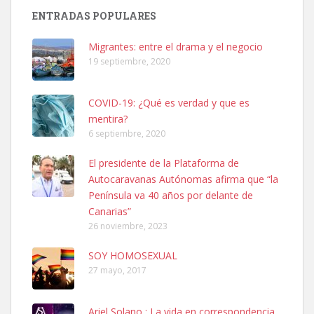
ENTRADAS POPULARES
SHIBA PERDIDO AVDA JOSE MESA Y LOPEZ
PERRO MACHO RAZA SHIBA CON MICROCHIP PERDIDO HOY
Migrantes: entre el drama y el negocio
06/07/2025 ZONA MESA Y LOPEZ. ES MUY ASUSTADIZO
19 septiembre, 2020
Leales.org » Gran Canaria
|
6.7.2025
COVID-19: ¿Qué es verdad y que es
mentira?
6 septiembre, 2020
El presidente de la Plataforma de
Autocaravanas Autónomas afirma que “la
Ninfa perdida
Península va 40 años por delante de
El día 5 se los perdió una ninfa papillera, asustada tiene miedo a la
Canarias”
calle, se perdió por la zon...
26 noviembre, 2023
Leales.org » Gran Canaria
|
6.7.2025
SOY HOMOSEXUAL
27 mayo, 2017
Ariel Solano : La vida en correspondencia