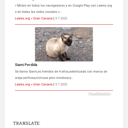
Se llama Siami,es hembra de 4 años,esterilizada con marca de
oreja,cariñosa,mimosa pero miedosa,e...
Leales.org » Gran Canaria
|
9.7.2025
ADOPCIÓN URGENTE GATA TEROR GRAN CANARIA
El ayuntamiento se va a llevar a Los Gatos callejeros de la zona los
próximos días, ella incluida...
Leales.org » Gran Canaria
|
9.7.2025
TRANSLATE: