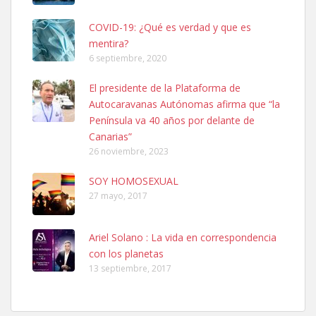
COVID-19: ¿Qué es verdad y que es
mentira?
6 septiembre, 2020
Ninfa perdida
El presidente de la Plataforma de
El día 5 se los perdió una ninfa papillera, asustada tiene miedo a la
Autocaravanas Autónomas afirma que “la
calle, se perdió por la zon...
Península va 40 años por delante de
Leales.org » Gran Canaria
|
6.7.2025
Canarias”
26 noviembre, 2023
SOY HOMOSEXUAL
27 mayo, 2017
Ariel Solano : La vida en correspondencia
Adopcion
con los planetas
Busco casa de acogida para mi perrita ya que por temas de trabajo
13 septiembre, 2017
no la puedo tener. Solo gente r...
Leales.org » Gran Canaria
|
4.7.2025