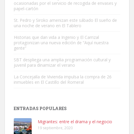
ocasionadas por el servicio de recogida de envases y
papel-cartón
St. Pedro y Siroko amenizan este sábado El sueño de
una noche de verano en El Tablero
Adopción urgente
Busco adopción responsable para mi perra. Pastor alemán,
Historias que dan vida a Ingenio y El Carrizal
protagonizan una nueva edición de “Aquí nuestra
hembra, 4 años. Por motivos personales ...
gente”
Leales.org » Gran Canaria
|
6.7.2025
SBT despliega una amplia programación cultural y
juvenil para dinamizar el verano
La Concejalía de Vivienda impulsa la compra de 26
inmuebles en El Castillo del Romeral
SHIBA PERDIDO AVDA JOSE MESA Y LOPEZ
PERRO MACHO RAZA SHIBA CON MICROCHIP PERDIDO HOY
ENTRADAS POPULARES
06/07/2025 ZONA MESA Y LOPEZ. ES MUY ASUSTADIZO
Leales.org » Gran Canaria
|
6.7.2025
Migrantes: entre el drama y el negocio
19 septiembre, 2020