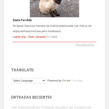
ADOPCIÓN URGENTE GATA TEROR GRAN CANARIA
El ayuntamiento se va a llevar a Los Gatos callejeros de la zona los
próximos días, ella incluida...
Leales.org » Gran Canaria
|
9.7.2025
TRANSLATE:
Gato manso encontrado
Powered by
Translate
Este gato macho ha aparecido en la calle hace menos de un mes,
es muy manso y extremadamente cari...
Leales.org » Gran Canaria
|
9.7.2025
ENTRADAS RECIENTES
San Bartolomé de Tirajana resuelve las incidencias