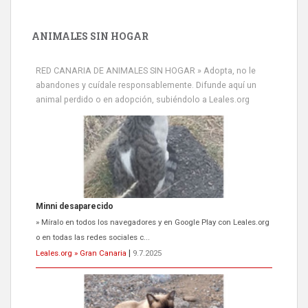
ANIMALES SIN HOGAR
RED CANARIA DE ANIMALES SIN HOGAR » Adopta, no le
abandones y cuídale responsablemente. Difunde aquí un
animal perdido o en adopción, subiéndolo a Leales.org
Siami Perdida
Se llama Siami,es hembra de 4 años,esterilizada con marca de
oreja,cariñosa,mimosa pero miedosa,e...
Leales.org » Gran Canaria
|
9.7.2025