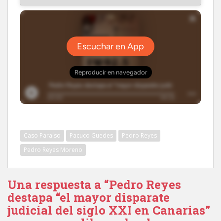
Caso Paraíso
Pacuco Guedes
Pedro Reyes
Pedro Reyes Moreno
Una respuesta a “Pedro Reyes
destapa “el mayor disparate
judicial del siglo XXI en Canarias”