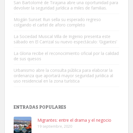
San Bartolomé de Tirajana abre una oportunidad para
devolver la seguridad jurídica a miles de familias.
Mogán Sunset Run sella su esperado regreso
colgando el cartel de aforo completo
Adopción urgente
Busco adopción responsable para mi perra. Pastor alemán,
La Sociedad Musical Villa de Ingenio presenta este
sábado en El Carrizal su nuevo espectáculo: ‘Gigantes’
hembra, 4 años. Por motivos personales ...
Leales.org » Gran Canaria
|
6.7.2025
La Gloria recibe el reconocimiento oficial por la calidad
de sus quesos
Urbanismo abre la consulta pública para elaborar la
ordenanza que aportará mayor seguridad jurídica al
uso residencial en la zona turística
SHIBA PERDIDO AVDA JOSE MESA Y LOPEZ
PERRO MACHO RAZA SHIBA CON MICROCHIP PERDIDO HOY
ENTRADAS POPULARES
06/07/2025 ZONA MESA Y LOPEZ. ES MUY ASUSTADIZO
Leales.org » Gran Canaria
|
6.7.2025
Migrantes: entre el drama y el negocio
19 septiembre, 2020