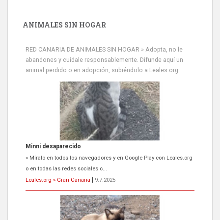
ANIMALES SIN HOGAR
Minni desaparecido
» Míralo en todos los navegadores y en Google Play con Leales.org
RED CANARIA DE ANIMALES SIN HOGAR » Adopta, no le
o en todas las redes sociales c...
abandones y cuídale responsablemente. Difunde aquí un
Leales.org » Gran Canaria
|
9.7.2025
animal perdido o en adopción, subiéndolo a Leales.org
Siami Perdida
Se llama Siami,es hembra de 4 años,esterilizada con marca de
oreja,cariñosa,mimosa pero miedosa,e...
Leales.org » Gran Canaria
|
9.7.2025