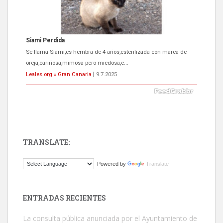
ADOPCIÓN URGENTE GATA TEROR GRAN CANARIA
El ayuntamiento se va a llevar a Los Gatos callejeros de la zona los
próximos días, ella incluida...
Leales.org » Gran Canaria
|
9.7.2025
TRANSLATE:
Gato manso encontrado
Powered by
Translate
Este gato macho ha aparecido en la calle hace menos de un mes,
es muy manso y extremadamente cari...
Leales.org » Gran Canaria
|
9.7.2025
ENTRADAS RECIENTES
La consulta pública anunciada por el Ayuntamiento de