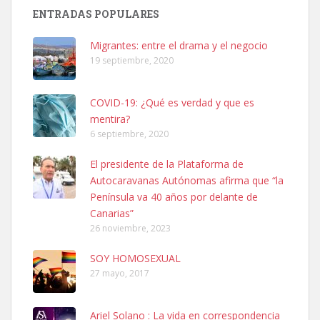
PERRO MACHO RAZA SHIBA CON MICROCHIP PERDIDO HOY
ENTRADAS POPULARES
06/07/2025 ZONA MESA Y LOPEZ. ES MUY ASUSTADIZO
Leales.org » Gran Canaria
|
6.7.2025
Migrantes: entre el drama y el negocio
19 septiembre, 2020
COVID-19: ¿Qué es verdad y que es
mentira?
6 septiembre, 2020
Ninfa perdida
El presidente de la Plataforma de
El día 5 se los perdió una ninfa papillera, asustada tiene miedo a la
Autocaravanas Autónomas afirma que “la
calle, se perdió por la zon...
Península va 40 años por delante de
Leales.org » Gran Canaria
|
6.7.2025
Canarias”
26 noviembre, 2023
SOY HOMOSEXUAL
27 mayo, 2017
Ariel Solano : La vida en correspondencia
Adopcion