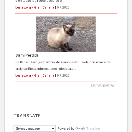
oreja,cariñosa,mimosa pero miedosa,e...
Leales.org » Gran Canaria
|
9.7.2025
ADOPCIÓN URGENTE GATA TEROR GRAN CANARIA
El ayuntamiento se va a llevar a Los Gatos callejeros de la zona los
próximos días, ella incluida...
Leales.org » Gran Canaria
|
9.7.2025
TRANSLATE:
Gato manso encontrado
Powered by
Translate
Este gato macho ha aparecido en la calle hace menos de un mes,