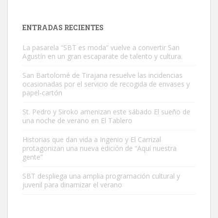
es muy manso y extremadamente cari...
Leales.org » Gran Canaria
|
9.7.2025
ENTRADAS RECIENTES
La pasarela “SBT es moda” vuelve a convertir San
Agustín en un gran escaparate de talento y cultura.
San Bartolomé de Tirajana resuelve las incidencias
ocasionadas por el servicio de recogida de envases y
papel-cartón
Adopción urgente
Busco adopción responsable para mi perra. Pastor alemán,
St. Pedro y Siroko amenizan este sábado El sueño de
una noche de verano en El Tablero
hembra, 4 años. Por motivos personales ...
Leales.org » Gran Canaria
|
6.7.2025
Historias que dan vida a Ingenio y El Carrizal
protagonizan una nueva edición de “Aquí nuestra
gente”
SBT despliega una amplia programación cultural y
juvenil para dinamizar el verano
SHIBA PERDIDO AVDA JOSE MESA Y LOPEZ