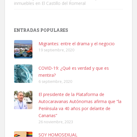
inmuebles en El Castillo del Romeral
SHIBA PERDIDO AVDA JOSE MESA Y LOPEZ
PERRO MACHO RAZA SHIBA CON MICROCHIP PERDIDO HOY
ENTRADAS POPULARES
06/07/2025 ZONA MESA Y LOPEZ. ES MUY ASUSTADIZO
Leales.org » Gran Canaria
|
6.7.2025
Migrantes: entre el drama y el negocio
19 septiembre, 2020
COVID-19: ¿Qué es verdad y que es
mentira?
6 septiembre, 2020
Ninfa perdida
El presidente de la Plataforma de
El día 5 se los perdió una ninfa papillera, asustada tiene miedo a la
Autocaravanas Autónomas afirma que “la
calle, se perdió por la zon...
Península va 40 años por delante de
Leales.org » Gran Canaria
|
6.7.2025
Canarias”
26 noviembre, 2023
SOY HOMOSEXUAL