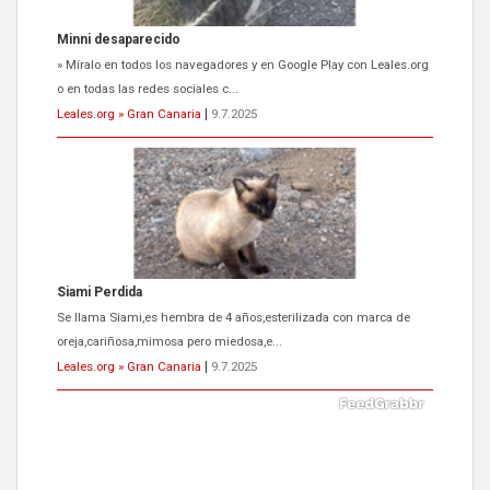
Siami Perdida
Se llama Siami,es hembra de 4 años,esterilizada con marca de
oreja,cariñosa,mimosa pero miedosa,e...
Leales.org » Gran Canaria
|
9.7.2025
ADOPCIÓN URGENTE GATA TEROR GRAN CANARIA
El ayuntamiento se va a llevar a Los Gatos callejeros de la zona los
próximos días, ella incluida...
Leales.org » Gran Canaria
|
9.7.2025