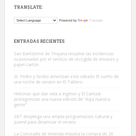
TRANSLATE:
Gato manso encontrado
Powered by
Translate
Este gato macho ha aparecido en la calle hace menos de un mes,
es muy manso y extremadamente cari...
Leales.org » Gran Canaria
|
9.7.2025
ENTRADAS RECIENTES
San Bartolomé de Tirajana resuelve las incidencias
ocasionadas por el servicio de recogida de envases y
papel-cartón
St. Pedro y Siroko amenizan este sábado El sueño de
una noche de verano en El Tablero
Adopción urgente
Busco adopción responsable para mi perra. Pastor alemán,
Historias que dan vida a Ingenio y El Carrizal
protagonizan una nueva edición de “Aquí nuestra
hembra, 4 años. Por motivos personales ...
gente”
Leales.org » Gran Canaria
|
6.7.2025
SBT despliega una amplia programación cultural y
juvenil para dinamizar el verano
La Concejalía de Vivienda impulsa la compra de 26