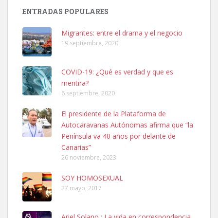
Busco adopción responsable para mi perra. Pastor alemán,
ENTRADAS POPULARES
hembra, 4 años. Por motivos personales ...
Leales.org » Gran Canaria
|
6.7.2025
Migrantes: entre el drama y el negocio
19 septiembre, 2020
COVID-19: ¿Qué es verdad y que es
mentira?
6 septiembre, 2020
SHIBA PERDIDO AVDA JOSE MESA Y LOPEZ
El presidente de la Plataforma de
PERRO MACHO RAZA SHIBA CON MICROCHIP PERDIDO HOY
Autocaravanas Autónomas afirma que “la
06/07/2025 ZONA MESA Y LOPEZ. ES MUY ASUSTADIZO
Península va 40 años por delante de
Leales.org » Gran Canaria
|
6.7.2025
Canarias”
26 noviembre, 2023
SOY HOMOSEXUAL
27 mayo, 2017
Ariel Solano : La vida en correspondencia