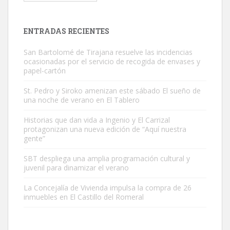
próximos días, ella incluida...
Leales.org » Gran Canaria
|
9.7.2025
ENTRADAS RECIENTES
San Bartolomé de Tirajana resuelve las incidencias
ocasionadas por el servicio de recogida de envases y
papel-cartón
St. Pedro y Siroko amenizan este sábado El sueño de
una noche de verano en El Tablero
Gato manso encontrado
Este gato macho ha aparecido en la calle hace menos de un mes,
Historias que dan vida a Ingenio y El Carrizal
protagonizan una nueva edición de “Aquí nuestra
es muy manso y extremadamente cari...
gente”
Leales.org » Gran Canaria
|
9.7.2025
SBT despliega una amplia programación cultural y
juvenil para dinamizar el verano
La Concejalía de Vivienda impulsa la compra de 26
inmuebles en El Castillo del Romeral
Adopción urgente