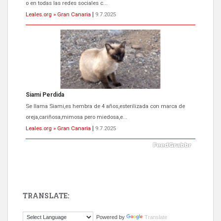
o en todas las redes sociales c...
Leales.org » Gran Canaria
|
9.7.2025
Siami Perdida
Se llama Siami,es hembra de 4 años,esterilizada con marca de
oreja,cariñosa,mimosa pero miedosa,e...
Leales.org » Gran Canaria
|
9.7.2025
TRANSLATE:
ADOPCIÓN URGENTE GATA TEROR GRAN CANARIA
Powered by
Translate
El ayuntamiento se va a llevar a Los Gatos callejeros de la zona los