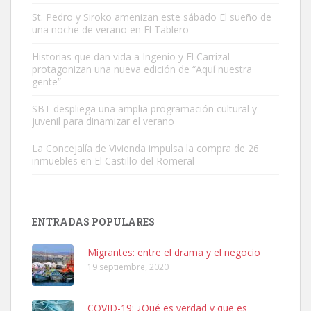
St. Pedro y Siroko amenizan este sábado El sueño de
una noche de verano en El Tablero
Adopción urgente
Busco adopción responsable para mi perra. Pastor alemán,
Historias que dan vida a Ingenio y El Carrizal
protagonizan una nueva edición de “Aquí nuestra
hembra, 4 años. Por motivos personales ...
gente”
Leales.org » Gran Canaria
|
6.7.2025
SBT despliega una amplia programación cultural y
juvenil para dinamizar el verano
La Concejalía de Vivienda impulsa la compra de 26
inmuebles en El Castillo del Romeral
SHIBA PERDIDO AVDA JOSE MESA Y LOPEZ
PERRO MACHO RAZA SHIBA CON MICROCHIP PERDIDO HOY
ENTRADAS POPULARES
06/07/2025 ZONA MESA Y LOPEZ. ES MUY ASUSTADIZO
Leales.org » Gran Canaria
|
6.7.2025
Migrantes: entre el drama y el negocio
19 septiembre, 2020
COVID-19: ¿Qué es verdad y que es