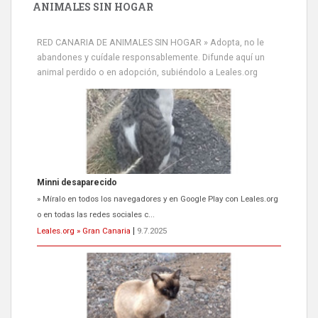
ANIMALES SIN HOGAR
RED CANARIA DE ANIMALES SIN HOGAR » Adopta, no le
abandones y cuídale responsablemente. Difunde aquí un
animal perdido o en adopción, subiéndolo a Leales.org
Siami Perdida
Se llama Siami,es hembra de 4 años,esterilizada con marca de
oreja,cariñosa,mimosa pero miedosa,e...
Leales.org » Gran Canaria
|
9.7.2025