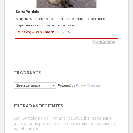
ADOPCIÓN URGENTE GATA TEROR GRAN CANARIA
El ayuntamiento se va a llevar a Los Gatos callejeros de la zona los
próximos días, ella incluida...
Leales.org » Gran Canaria
|
9.7.2025
TRANSLATE:
Gato manso encontrado
Powered by
Translate
Este gato macho ha aparecido en la calle hace menos de un mes,
es muy manso y extremadamente cari...
Leales.org » Gran Canaria
|
9.7.2025
ENTRADAS RECIENTES
San Bartolomé de Tirajana resuelve las incidencias
ocasionadas por el servicio de recogida de envases y
papel-cartón