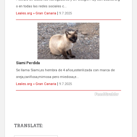
oreja,cariñosa,mimosa pero miedosa,e...
Leales.org » Gran Canaria
|
9.7.2025
ADOPCIÓN URGENTE GATA TEROR GRAN CANARIA
El ayuntamiento se va a llevar a Los Gatos callejeros de la zona los
próximos días, ella incluida...
Leales.org » Gran Canaria
|
9.7.2025
TRANSLATE:
Gato manso encontrado