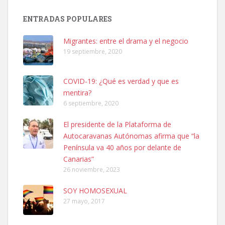
SHIBA PERDIDO AVDA JOSE MESA Y LOPEZ
PERRO MACHO RAZA SHIBA CON MICROCHIP PERDIDO HOY
ENTRADAS POPULARES
06/07/2025 ZONA MESA Y LOPEZ. ES MUY ASUSTADIZO
Leales.org » Gran Canaria
|
6.7.2025
Migrantes: entre el drama y el negocio
19 septiembre, 2020
COVID-19: ¿Qué es verdad y que es
mentira?
6 septiembre, 2020
Ninfa perdida
El presidente de la Plataforma de
El día 5 se los perdió una ninfa papillera, asustada tiene miedo a la
Autocaravanas Autónomas afirma que “la
calle, se perdió por la zon...
Península va 40 años por delante de
Leales.org » Gran Canaria
|
6.7.2025
Canarias”
26 noviembre, 2023
SOY HOMOSEXUAL
27 mayo, 2017