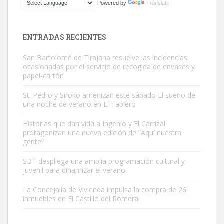
Powered by
Translate
Este gato macho ha aparecido en la calle hace menos de un mes,
es muy manso y extremadamente cari...
Leales.org » Gran Canaria
|
9.7.2025
ENTRADAS RECIENTES
San Bartolomé de Tirajana resuelve las incidencias
ocasionadas por el servicio de recogida de envases y
papel-cartón
St. Pedro y Siroko amenizan este sábado El sueño de
una noche de verano en El Tablero
Adopción urgente
Busco adopción responsable para mi perra. Pastor alemán,
Historias que dan vida a Ingenio y El Carrizal
protagonizan una nueva edición de “Aquí nuestra
hembra, 4 años. Por motivos personales ...
gente”
Leales.org » Gran Canaria
|
6.7.2025
SBT despliega una amplia programación cultural y
juvenil para dinamizar el verano
La Concejalía de Vivienda impulsa la compra de 26
inmuebles en El Castillo del Romeral