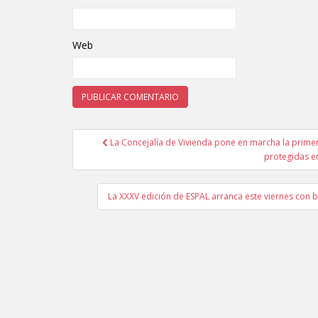
Web
La Concejalía de Vivienda pone en marcha la primera
Navegación de entradas
protegidas 
La XXXV edición de ESPAL arranca este viernes con 