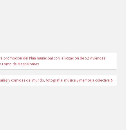
 promoción del Plan municipal con la licitación de 52 viviendas
en Lomo de Maspalomas
bailes y comidas del mundo, fotografía, música y memoria colectiva