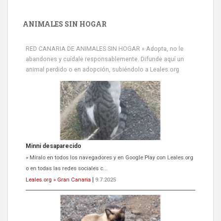
ANIMALES SIN HOGAR
RED CANARIA DE ANIMALES SIN HOGAR » Adopta, no le
abandones y cuídale responsablemente. Difunde aquí un
animal perdido o en adopción, subiéndolo a Leales.org
Siami Perdida
Se llama Siami,es hembra de 4 años,esterilizada con marca de
oreja,cariñosa,mimosa pero miedosa,e...
Leales.org » Gran Canaria
|
9.7.2025