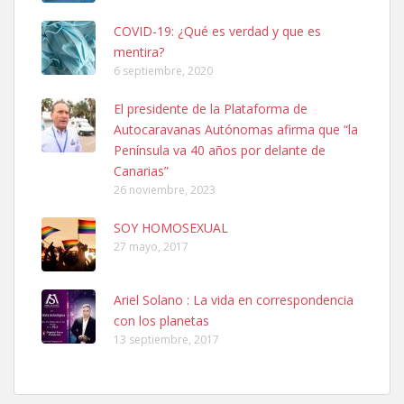
COVID-19: ¿Qué es verdad y que es
mentira?
6 septiembre, 2020
Ninfa perdida
El presidente de la Plataforma de
El día 5 se los perdió una ninfa papillera, asustada tiene miedo a la
Autocaravanas Autónomas afirma que “la
calle, se perdió por la zon...
Península va 40 años por delante de
Leales.org » Gran Canaria
|
6.7.2025
Canarias”
26 noviembre, 2023
SOY HOMOSEXUAL
27 mayo, 2017
Ariel Solano : La vida en correspondencia
Adopcion
con los planetas
Busco casa de acogida para mi perrita ya que por temas de trabajo
13 septiembre, 2017
no la puedo tener. Solo gente r...
Leales.org » Gran Canaria
|
4.7.2025