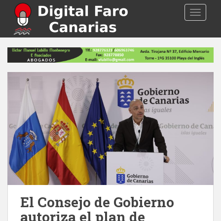
S
TOGGLE
k
i
p
t
o
m
a
i
n
c
o
n
t
e
n
t
El Consejo de Gobierno
autoriza el plan de