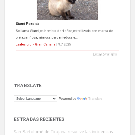
ADOPCIÓN URGENTE GATA TEROR GRAN CANARIA
El ayuntamiento se va a llevar a Los Gatos callejeros de la zona los
próximos días, ella incluida...
Leales.org » Gran Canaria
|
9.7.2025
TRANSLATE:
Gato manso encontrado
Powered by
Translate
Este gato macho ha aparecido en la calle hace menos de un mes,
es muy manso y extremadamente cari...
Leales.org » Gran Canaria
|
9.7.2025
ENTRADAS RECIENTES
San Bartolomé de Tirajana resuelve las incidencias