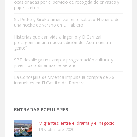
ocasionadas por el servicio de recogida de envases y
papel-cartón
St. Pedro y Siroko amenizan este sábado El sueño de
una noche de verano en El Tablero
Adopción urgente
Busco adopción responsable para mi perra. Pastor alemán,
Historias que dan vida a Ingenio y El Carrizal
protagonizan una nueva edición de “Aquí nuestra
hembra, 4 años. Por motivos personales ...
gente”
Leales.org » Gran Canaria
|
6.7.2025
SBT despliega una amplia programación cultural y
juvenil para dinamizar el verano
La Concejalía de Vivienda impulsa la compra de 26
inmuebles en El Castillo del Romeral
SHIBA PERDIDO AVDA JOSE MESA Y LOPEZ
PERRO MACHO RAZA SHIBA CON MICROCHIP PERDIDO HOY
ENTRADAS POPULARES
06/07/2025 ZONA MESA Y LOPEZ. ES MUY ASUSTADIZO
Leales.org » Gran Canaria
|
6.7.2025
Migrantes: entre el drama y el negocio
19 septiembre, 2020