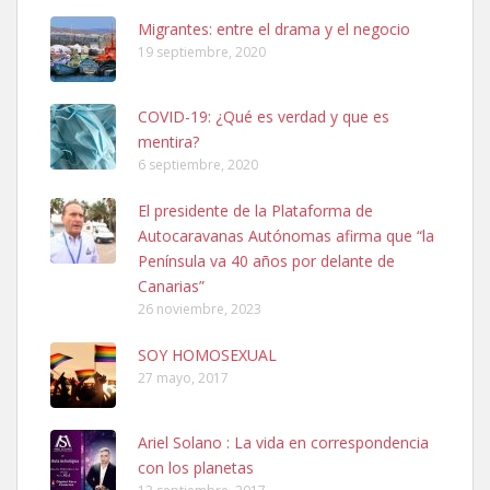
Leales.org » Gran Canaria
|
6.7.2025
Migrantes: entre el drama y el negocio
19 septiembre, 2020
COVID-19: ¿Qué es verdad y que es
mentira?
6 septiembre, 2020
SHIBA PERDIDO AVDA JOSE MESA Y LOPEZ
El presidente de la Plataforma de
PERRO MACHO RAZA SHIBA CON MICROCHIP PERDIDO HOY
Autocaravanas Autónomas afirma que “la
06/07/2025 ZONA MESA Y LOPEZ. ES MUY ASUSTADIZO
Península va 40 años por delante de
Leales.org » Gran Canaria
|
6.7.2025
Canarias”
26 noviembre, 2023
SOY HOMOSEXUAL
27 mayo, 2017
Ariel Solano : La vida en correspondencia
Ninfa perdida
con los planetas
El día 5 se los perdió una ninfa papillera, asustada tiene miedo a la