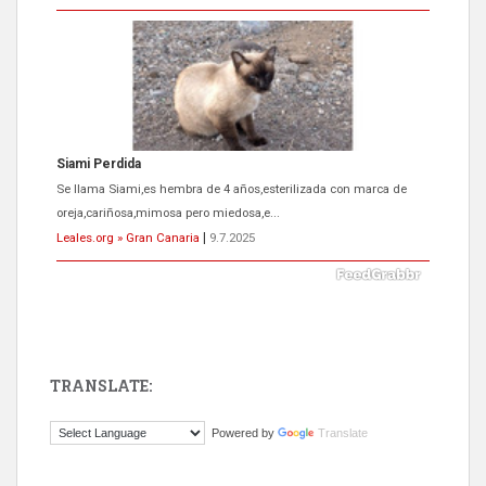
Siami Perdida
Se llama Siami,es hembra de 4 años,esterilizada con marca de
oreja,cariñosa,mimosa pero miedosa,e...
Leales.org » Gran Canaria
|
9.7.2025
TRANSLATE:
ADOPCIÓN URGENTE GATA TEROR GRAN CANARIA
Powered by
Translate
El ayuntamiento se va a llevar a Los Gatos callejeros de la zona los
próximos días, ella incluida...