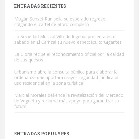
Leales.org » Gran Canaria
|
9.7.2025
ENTRADAS RECIENTES
Mogán Sunset Run sella su esperado regreso
colgando el cartel de aforo completo
La Sociedad Musical Villa de Ingenio presenta este
sábado en El Carrizal su nuevo espectáculo: ‘Gigantes’
Gato manso encontrado
La Gloria recibe el reconocimiento oficial por la calidad
Este gato macho ha aparecido en la calle hace menos de un mes,
de sus quesos
es muy manso y extremadamente cari...
Urbanismo abre la consulta pública para elaborar la
Leales.org » Gran Canaria
|
9.7.2025
ordenanza que aportará mayor seguridad jurídica al
uso residencial en la zona turística
Marcial Morales defiende la revitalización del Mercado
de Vegueta y reclama más apoyo para garantizar su
futuro.
Adopción urgente
Busco adopción responsable para mi perra. Pastor alemán,
ENTRADAS POPULARES
hembra, 4 años. Por motivos personales ...