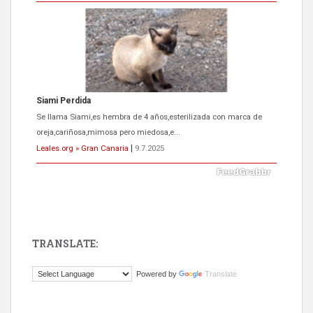
ADOPCIÓN URGENTE GATA TEROR GRAN CANARIA
El ayuntamiento se va a llevar a Los Gatos callejeros de la zona los
próximos días, ella incluida...
Leales.org » Gran Canaria
|
9.7.2025
TRANSLATE:
Gato manso encontrado
Powered by
Translate
Este gato macho ha aparecido en la calle hace menos de un mes,
es muy manso y extremadamente cari...
Leales.org » Gran Canaria
|
9.7.2025