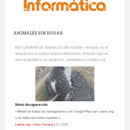
ANIMALES SIN HOGAR
RED CANARIA DE ANIMALES SIN HOGAR » Adopta, no le
abandones y cuídale responsablemente. Difunde aquí un
animal perdido o en adopción, subiéndolo a Leales.org
Siami Perdida
Se llama Siami,es hembra de 4 años,esterilizada con marca de
oreja,cariñosa,mimosa pero miedosa,e...
Leales.org » Gran Canaria
|
9.7.2025