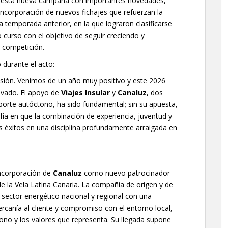
 esta nueva campaña con importantes novedades,
 incorporación de nuevos fichajes que refuerzan la
 temporada anterior, en la que lograron clasificarse
o curso con el objetivo de seguir creciendo y
a competición.
 durante el acto:
sión. Venimos de un año muy positivo y este 2026
ovado. El apoyo de
Viajes Insular
y
Canaluz
, dos
rte autóctono, ha sido fundamental; sin su apuesta,
nfía en que la combinación de experiencia, juventud y
os éxitos en una disciplina profundamente arraigada en
incorporación de
Canaluz
como nuevo patrocinador
e la Vela Latina Canaria. La compañía de origen y de
 sector energético nacional y regional con una
rcanía al cliente y compromiso con el entorno local,
tono y los valores que representa. Su llegada supone