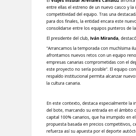
El
Viajes Insular Arenales Canaluz
afronta
entre ellas el estreno de un nuevo casco y la
competitividad del equipo. Tras una destacada
para dos finales, la entidad encara este nuev
consolidarse entre los equipos punteros de l
El presidente del club,
Iván Miranda
, destacó
“Arrancamos la temporada con muchísima ilu
afrontamos nuevos retos con un equipo ren
empresas canarias comprometidas con el depo
este proyecto no sería posible”. El equipo co
respaldo institucional permita alcanzar nuev
la cultura canaria.
En este contexto, destaca especialmente la 
del bote, marcando su entrada en el ámbito d
capital 100% canarios, que ha irrumpido en el
propuesta basada en precios competitivos, ce
refuerza así su apuesta por el deporte autóc