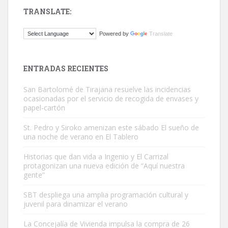
TRANSLATE:
Gato manso encontrado
Powered by
Translate
Este gato macho ha aparecido en la calle hace menos de un mes,
es muy manso y extremadamente cari...
Leales.org » Gran Canaria
|
9.7.2025
ENTRADAS RECIENTES
San Bartolomé de Tirajana resuelve las incidencias
ocasionadas por el servicio de recogida de envases y
papel-cartón
St. Pedro y Siroko amenizan este sábado El sueño de
una noche de verano en El Tablero
Adopción urgente
Busco adopción responsable para mi perra. Pastor alemán,
Historias que dan vida a Ingenio y El Carrizal
protagonizan una nueva edición de “Aquí nuestra
hembra, 4 años. Por motivos personales ...
gente”
Leales.org » Gran Canaria
|
6.7.2025
SBT despliega una amplia programación cultural y
juvenil para dinamizar el verano
La Concejalía de Vivienda impulsa la compra de 26