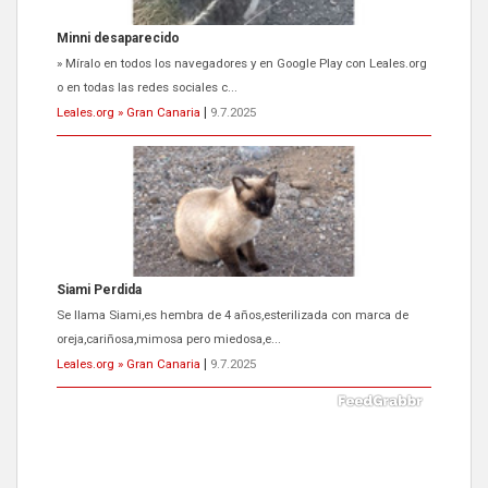
Siami Perdida
Se llama Siami,es hembra de 4 años,esterilizada con marca de
oreja,cariñosa,mimosa pero miedosa,e...
Leales.org » Gran Canaria
|
9.7.2025
ADOPCIÓN URGENTE GATA TEROR GRAN CANARIA
El ayuntamiento se va a llevar a Los Gatos callejeros de la zona los
próximos días, ella incluida...
Leales.org » Gran Canaria
|
9.7.2025