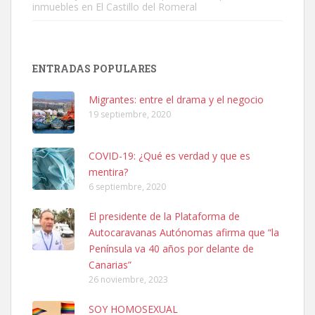
inmuebles en El Castillo del Romeral
SHIBA PERDIDO AVDA JOSE MESA Y LOPEZ
PERRO MACHO RAZA SHIBA CON MICROCHIP PERDIDO HOY
ENTRADAS POPULARES
06/07/2025 ZONA MESA Y LOPEZ. ES MUY ASUSTADIZO
Leales.org » Gran Canaria
|
6.7.2025
Migrantes: entre el drama y el negocio
19 septiembre, 2020
COVID-19: ¿Qué es verdad y que es
mentira?
6 septiembre, 2020
Ninfa perdida
El presidente de la Plataforma de
El día 5 se los perdió una ninfa papillera, asustada tiene miedo a la
Autocaravanas Autónomas afirma que “la
calle, se perdió por la zon...
Península va 40 años por delante de
Leales.org » Gran Canaria
|
6.7.2025
Canarias”
26 noviembre, 2023
SOY HOMOSEXUAL