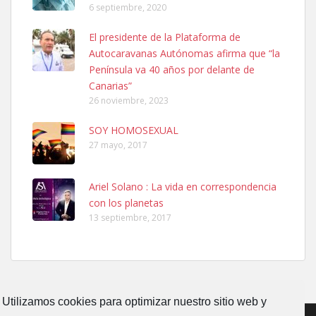
6 septiembre, 2020
Ninfa perdida
El presidente de la Plataforma de
El día 5 se los perdió una ninfa papillera, asustada tiene miedo a la
Autocaravanas Autónomas afirma que “la
calle, se perdió por la zon...
Península va 40 años por delante de
Leales.org » Gran Canaria
|
6.7.2025
Canarias”
26 noviembre, 2023
SOY HOMOSEXUAL
27 mayo, 2017
Ariel Solano : La vida en correspondencia
Adopcion
con los planetas
Busco casa de acogida para mi perrita ya que por temas de trabajo
13 septiembre, 2017
no la puedo tener. Solo gente r...
Leales.org » Gran Canaria
|
4.7.2025
Utilizamos cookies para optimizar nuestro sitio web y