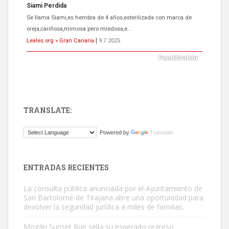
ADOPCIÓN URGENTE GATA TEROR GRAN CANARIA
El ayuntamiento se va a llevar a Los Gatos callejeros de la zona los
próximos días, ella incluida...
Leales.org » Gran Canaria
|
9.7.2025
TRANSLATE:
Gato manso encontrado
Powered by
Translate
Este gato macho ha aparecido en la calle hace menos de un mes,
es muy manso y extremadamente cari...
Leales.org » Gran Canaria
|
9.7.2025
ENTRADAS RECIENTES
La consulta pública anunciada por el Ayuntamiento de
San Bartolomé de Tirajana abre una oportunidad para
devolver la seguridad jurídica a miles de familias.
Mogán Sunset Run sella su esperado regreso