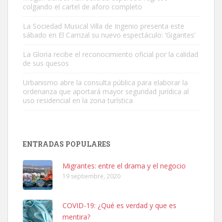
colgando el cartel de aforo completo
Adopción urgente
Busco adopción responsable para mi perra. Pastor alemán,
La Sociedad Musical Villa de Ingenio presenta este
sábado en El Carrizal su nuevo espectáculo: ‘Gigantes’
hembra, 4 años. Por motivos personales ...
Leales.org » Gran Canaria
|
6.7.2025
La Gloria recibe el reconocimiento oficial por la calidad
de sus quesos
Urbanismo abre la consulta pública para elaborar la
ordenanza que aportará mayor seguridad jurídica al
uso residencial en la zona turística
SHIBA PERDIDO AVDA JOSE MESA Y LOPEZ
PERRO MACHO RAZA SHIBA CON MICROCHIP PERDIDO HOY
ENTRADAS POPULARES
06/07/2025 ZONA MESA Y LOPEZ. ES MUY ASUSTADIZO
Leales.org » Gran Canaria
|
6.7.2025
Migrantes: entre el drama y el negocio
19 septiembre, 2020
COVID-19: ¿Qué es verdad y que es
mentira?