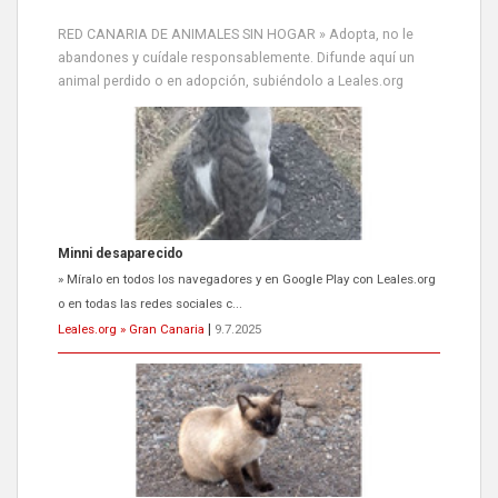
RED CANARIA DE ANIMALES SIN HOGAR » Adopta, no le
abandones y cuídale responsablemente. Difunde aquí un
animal perdido o en adopción, subiéndolo a Leales.org
Siami Perdida
Se llama Siami,es hembra de 4 años,esterilizada con marca de
oreja,cariñosa,mimosa pero miedosa,e...
Leales.org » Gran Canaria
|
9.7.2025