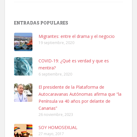
SHIBA PERDIDO AVDA JOSE MESA Y LOPEZ
PERRO MACHO RAZA SHIBA CON MICROCHIP PERDIDO HOY
ENTRADAS POPULARES
06/07/2025 ZONA MESA Y LOPEZ. ES MUY ASUSTADIZO
Leales.org » Gran Canaria
|
6.7.2025
Migrantes: entre el drama y el negocio
19 septiembre, 2020
COVID-19: ¿Qué es verdad y que es
mentira?
6 septiembre, 2020
Ninfa perdida
El presidente de la Plataforma de
El día 5 se los perdió una ninfa papillera, asustada tiene miedo a la
Autocaravanas Autónomas afirma que “la
calle, se perdió por la zon...
Península va 40 años por delante de
Leales.org » Gran Canaria
|
6.7.2025
Canarias”
26 noviembre, 2023
SOY HOMOSEXUAL
27 mayo, 2017