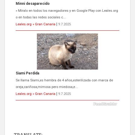
Siami Perdida
Se llama Siami,es hembra de 4 años,esterilizada con marca de
oreja,cariñosa,mimosa pero miedosa,e...
Leales.org » Gran Canaria
|
9.7.2025
ADOPCIÓN URGENTE GATA TEROR GRAN CANARIA
El ayuntamiento se va a llevar a Los Gatos callejeros de la zona los
próximos días, ella incluida...
Leales.org » Gran Canaria
|
9.7.2025
TRANSLATE: