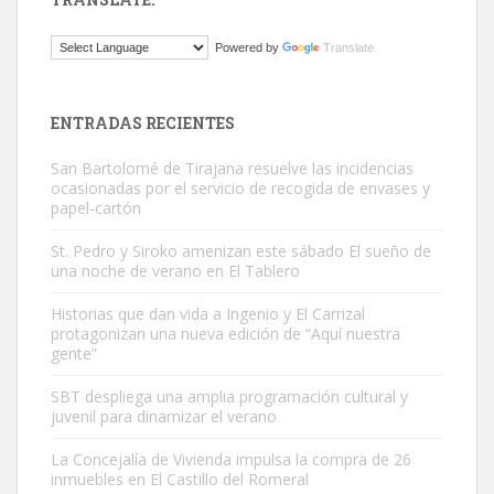
Gato manso encontrado
Powered by
Translate
Este gato macho ha aparecido en la calle hace menos de un mes,
es muy manso y extremadamente cari...
Leales.org » Gran Canaria
|
9.7.2025
ENTRADAS RECIENTES
San Bartolomé de Tirajana resuelve las incidencias
ocasionadas por el servicio de recogida de envases y
papel-cartón
St. Pedro y Siroko amenizan este sábado El sueño de
una noche de verano en El Tablero
Adopción urgente
Busco adopción responsable para mi perra. Pastor alemán,
Historias que dan vida a Ingenio y El Carrizal
protagonizan una nueva edición de “Aquí nuestra
hembra, 4 años. Por motivos personales ...
gente”
Leales.org » Gran Canaria
|
6.7.2025
SBT despliega una amplia programación cultural y
juvenil para dinamizar el verano
La Concejalía de Vivienda impulsa la compra de 26
inmuebles en El Castillo del Romeral