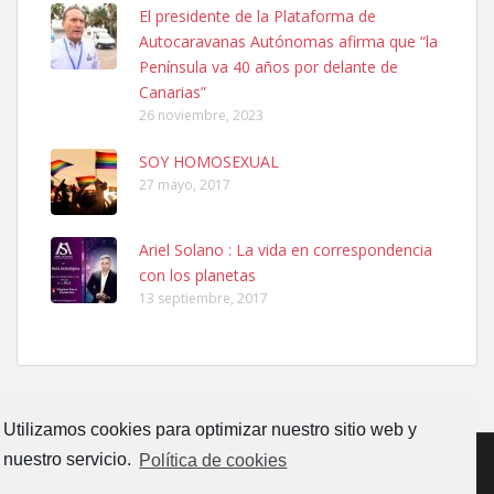
Ninfa perdida
El presidente de la Plataforma de
El día 5 se los perdió una ninfa papillera, asustada tiene miedo a la
Autocaravanas Autónomas afirma que “la
calle, se perdió por la zon...
Península va 40 años por delante de
Leales.org » Gran Canaria
|
6.7.2025
Canarias”
26 noviembre, 2023
SOY HOMOSEXUAL
27 mayo, 2017
Ariel Solano : La vida en correspondencia
Adopcion
con los planetas
Busco casa de acogida para mi perrita ya que por temas de trabajo
13 septiembre, 2017
no la puedo tener. Solo gente r...
Leales.org » Gran Canaria
|
4.7.2025
Utilizamos cookies para optimizar nuestro sitio web y
nuestro servicio.
Política de cookies