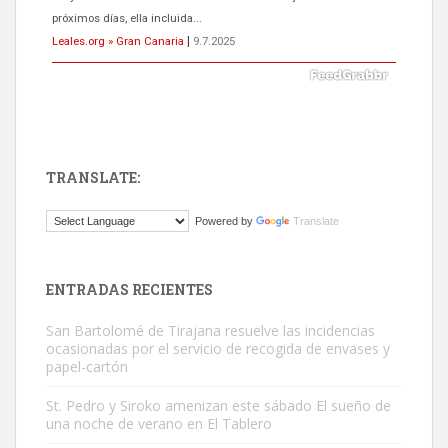
próximos días, ella incluida...
Leales.org » Gran Canaria
|
9.7.2025
TRANSLATE:
Gato manso encontrado
Powered by
Translate
Este gato macho ha aparecido en la calle hace menos de un mes,
es muy manso y extremadamente cari...
Leales.org » Gran Canaria
|
9.7.2025
ENTRADAS RECIENTES
San Bartolomé de Tirajana resuelve las incidencias
ocasionadas por el servicio de recogida de envases y
papel-cartón
St. Pedro y Siroko amenizan este sábado El sueño de
una noche de verano en El Tablero
Adopción urgente