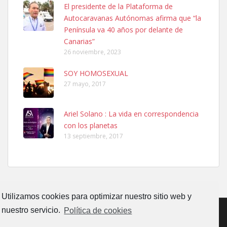
El presidente de la Plataforma de
PERRO MACHO RAZA SHIBA CON MICROCHIP PERDIDO HOY
Autocaravanas Autónomas afirma que “la
06/07/2025 ZONA MESA Y LOPEZ. ES MUY ASUSTADIZO
Península va 40 años por delante de
Leales.org » Gran Canaria
|
6.7.2025
Canarias”
26 noviembre, 2023
SOY HOMOSEXUAL
27 mayo, 2017
Ariel Solano : La vida en correspondencia
Ninfa perdida
con los planetas
El día 5 se los perdió una ninfa papillera, asustada tiene miedo a la
13 septiembre, 2017
calle, se perdió por la zon...
Leales.org » Gran Canaria
|
6.7.2025
Utilizamos cookies para optimizar nuestro sitio web y
nuestro servicio.
Política de cookies