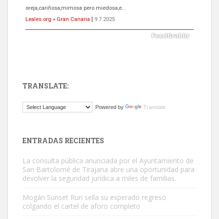
oreja,cariñosa,mimosa pero miedosa,e...
Leales.org » Gran Canaria
|
9.7.2025
TRANSLATE:
ADOPCIÓN URGENTE GATA TEROR GRAN CANARIA
Powered by
Translate
El ayuntamiento se va a llevar a Los Gatos callejeros de la zona los
próximos días, ella incluida...
Leales.org » Gran Canaria
|
9.7.2025
ENTRADAS RECIENTES
La consulta pública anunciada por el Ayuntamiento de
San Bartolomé de Tirajana abre una oportunidad para
devolver la seguridad jurídica a miles de familias.
Mogán Sunset Run sella su esperado regreso
colgando el cartel de aforo completo
Gato manso encontrado