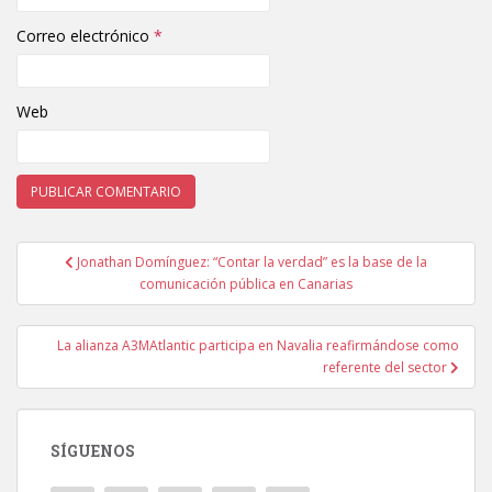
Correo electrónico
*
Web
Jonathan Domínguez: “Contar la verdad” es la base de la
Navegación de entradas
comunicación pública en Canarias
La alianza A3MAtlantic participa en Navalia reafirmándose como
referente del sector
SÍGUENOS