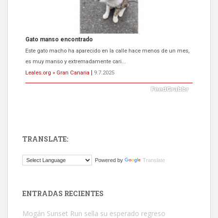
Gato manso encontrado
Este gato macho ha aparecido en la calle hace menos de un mes,
es muy manso y extremadamente cari...
Leales.org » Gran Canaria
|
9.7.2025
TRANSLATE:
Adopción urgente
Powered by
Translate
Busco adopción responsable para mi perra. Pastor alemán,
hembra, 4 años. Por motivos personales ...
Leales.org » Gran Canaria
|
6.7.2025
ENTRADAS RECIENTES
Mogán Sunset Run sella su esperado regreso