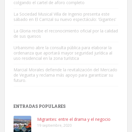
colgando el cartel de aforo completo
La Sociedad Musical Villa de Ingenio presenta este
sábado en El Carrizal su nuevo espectáculo: ‘Gigantes’
SHIBA PERDIDO AVDA JOSE MESA Y LOPEZ
La Gloria recibe el reconocimiento oficial por la calidad
PERRO MACHO RAZA SHIBA CON MICROCHIP PERDIDO HOY
de sus quesos
06/07/2025 ZONA MESA Y LOPEZ. ES MUY ASUSTADIZO
Urbanismo abre la consulta pública para elaborar la
Leales.org » Gran Canaria
|
6.7.2025
ordenanza que aportará mayor seguridad jurídica al
uso residencial en la zona turística
Marcial Morales defiende la revitalización del Mercado
de Vegueta y reclama más apoyo para garantizar su
futuro.
Ninfa perdida
El día 5 se los perdió una ninfa papillera, asustada tiene miedo a la
ENTRADAS POPULARES
calle, se perdió por la zon...
Leales.org » Gran Canaria
|
6.7.2025
Migrantes: entre el drama y el negocio
19 septiembre, 2020