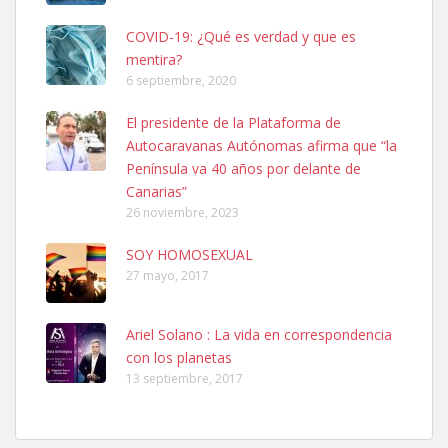
COVID-19: ¿Qué es verdad y que es
mentira?
6 septiembre, 2020
Adopcion
El presidente de la Plataforma de
Busco casa de acogida para mi perrita ya que por temas de trabajo
Autocaravanas Autónomas afirma que “la
no la puedo tener. Solo gente r...
Península va 40 años por delante de
Leales.org » Gran Canaria
|
4.7.2025
Canarias”
26 noviembre, 2023
SOY HOMOSEXUAL
27 mayo, 2017
Ariel Solano : La vida en correspondencia
Gata joven encontrada
con los planetas
Gata joven encontrada en zona calle San Bernardo de Las Palmas
13 septiembre, 2017
de Gran Canaria. Es una gata castr...
Leales.org » Gran Canaria
|
4.7.2025