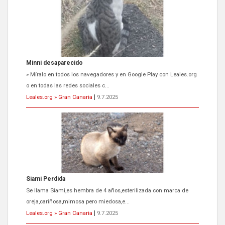
Siami Perdida
Se llama Siami,es hembra de 4 años,esterilizada con marca de
oreja,cariñosa,mimosa pero miedosa,e...
Leales.org » Gran Canaria
|
9.7.2025
ADOPCIÓN URGENTE GATA TEROR GRAN CANARIA
El ayuntamiento se va a llevar a Los Gatos callejeros de la zona los
próximos días, ella incluida...
Leales.org » Gran Canaria
|
9.7.2025