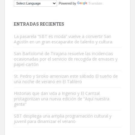
Powered by
Translate
Este gato macho ha aparecido en la calle hace menos de un mes,
es muy manso y extremadamente cari...
Leales.org » Gran Canaria
|
9.7.2025
ENTRADAS RECIENTES
La pasarela “SBT es moda” vuelve a convertir San
Agustín en un gran escaparate de talento y cultura.
San Bartolomé de Tirajana resuelve las incidencias
ocasionadas por el servicio de recogida de envases y
papel-cartón
Adopción urgente
Busco adopción responsable para mi perra. Pastor alemán,
St. Pedro y Siroko amenizan este sábado El sueño de
una noche de verano en El Tablero
hembra, 4 años. Por motivos personales ...
Leales.org » Gran Canaria
|
6.7.2025
Historias que dan vida a Ingenio y El Carrizal
protagonizan una nueva edición de “Aquí nuestra
gente”
SBT despliega una amplia programación cultural y
juvenil para dinamizar el verano