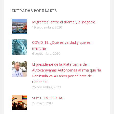
SHIBA PERDIDO AVDA JOSE MESA Y LOPEZ
PERRO MACHO RAZA SHIBA CON MICROCHIP PERDIDO HOY
ENTRADAS POPULARES
06/07/2025 ZONA MESA Y LOPEZ. ES MUY ASUSTADIZO
Leales.org » Gran Canaria
|
6.7.2025
Migrantes: entre el drama y el negocio
19 septiembre, 2020
COVID-19: ¿Qué es verdad y que es
mentira?
6 septiembre, 2020
Ninfa perdida
El presidente de la Plataforma de
El día 5 se los perdió una ninfa papillera, asustada tiene miedo a la
Autocaravanas Autónomas afirma que “la
calle, se perdió por la zon...
Península va 40 años por delante de
Leales.org » Gran Canaria
|
6.7.2025
Canarias”
26 noviembre, 2023
SOY HOMOSEXUAL
27 mayo, 2017