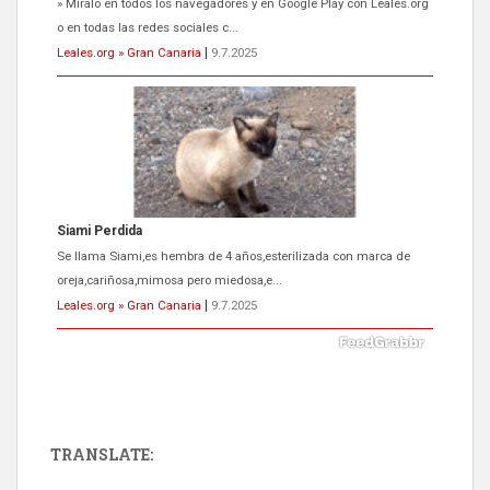
Se llama Siami,es hembra de 4 años,esterilizada con marca de
oreja,cariñosa,mimosa pero miedosa,e...
Leales.org » Gran Canaria
|
9.7.2025
ADOPCIÓN URGENTE GATA TEROR GRAN CANARIA
El ayuntamiento se va a llevar a Los Gatos callejeros de la zona los
próximos días, ella incluida...
Leales.org » Gran Canaria
|
9.7.2025
TRANSLATE:
Gato manso encontrado