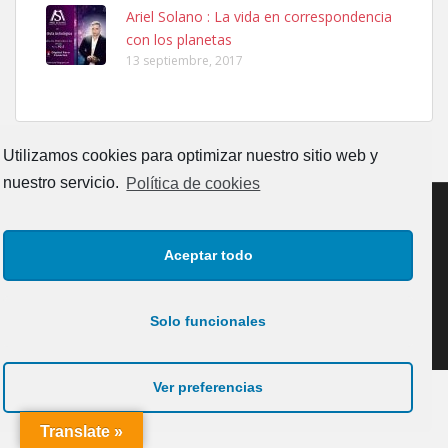
Ariel Solano : La vida en correspondencia
Adopcion
con los planetas
Busco casa de acogida para mi perrita ya que por temas de trabajo
13 septiembre, 2017
no la puedo tener. Solo gente r...
Leales.org » Gran Canaria
|
4.7.2025
Utilizamos cookies para optimizar nuestro sitio web y
nuestro servicio.
Política de cookies
Gata joven encontrada
Aceptar todo
CONTACTO
AVISO LEGAL
POLÍTICA DE PRIVACIDAD
Gata joven encontrada en zona calle San Bernardo de Las Palmas
de Gran Canaria. Es una gata castr...
POLÍTICA DE COOKIES (UE)
Solo funcionales
Leales.org » Gran Canaria
|
4.7.2025
Copyrigth: Comunicaciones y Eventos Faro Canarias, S.L.U.
Ver preferencias
Translate »