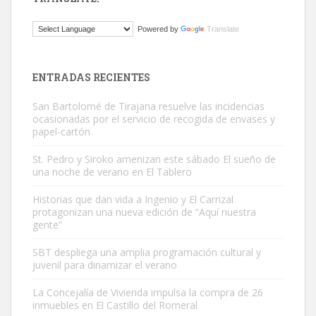
Gato manso encontrado
Powered by
Translate
Este gato macho ha aparecido en la calle hace menos de un mes,
es muy manso y extremadamente cari...
Leales.org » Gran Canaria
|
9.7.2025
ENTRADAS RECIENTES
San Bartolomé de Tirajana resuelve las incidencias
ocasionadas por el servicio de recogida de envases y
papel-cartón
St. Pedro y Siroko amenizan este sábado El sueño de
una noche de verano en El Tablero
Adopción urgente
Busco adopción responsable para mi perra. Pastor alemán,
Historias que dan vida a Ingenio y El Carrizal
protagonizan una nueva edición de “Aquí nuestra
hembra, 4 años. Por motivos personales ...
gente”
Leales.org » Gran Canaria
|
6.7.2025
SBT despliega una amplia programación cultural y
juvenil para dinamizar el verano
La Concejalía de Vivienda impulsa la compra de 26
inmuebles en El Castillo del Romeral