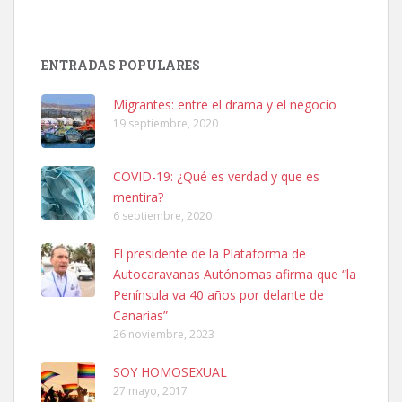
SHIBA PERDIDO AVDA JOSE MESA Y LOPEZ
PERRO MACHO RAZA SHIBA CON MICROCHIP PERDIDO HOY
ENTRADAS POPULARES
06/07/2025 ZONA MESA Y LOPEZ. ES MUY ASUSTADIZO
Leales.org » Gran Canaria
|
6.7.2025
Migrantes: entre el drama y el negocio
19 septiembre, 2020
COVID-19: ¿Qué es verdad y que es
mentira?
6 septiembre, 2020
Ninfa perdida
El presidente de la Plataforma de
El día 5 se los perdió una ninfa papillera, asustada tiene miedo a la
Autocaravanas Autónomas afirma que “la
calle, se perdió por la zon...
Península va 40 años por delante de
Leales.org » Gran Canaria
|
6.7.2025
Canarias”
26 noviembre, 2023
SOY HOMOSEXUAL
27 mayo, 2017