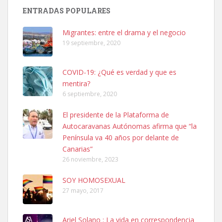
PERRO MACHO RAZA SHIBA CON MICROCHIP PERDIDO HOY
ENTRADAS POPULARES
06/07/2025 ZONA MESA Y LOPEZ. ES MUY ASUSTADIZO
Leales.org » Gran Canaria
|
6.7.2025
Migrantes: entre el drama y el negocio
19 septiembre, 2020
COVID-19: ¿Qué es verdad y que es
mentira?
6 septiembre, 2020
Ninfa perdida
El presidente de la Plataforma de
El día 5 se los perdió una ninfa papillera, asustada tiene miedo a la
Autocaravanas Autónomas afirma que “la
calle, se perdió por la zon...
Península va 40 años por delante de
Leales.org » Gran Canaria
|
6.7.2025
Canarias”
26 noviembre, 2023
SOY HOMOSEXUAL
27 mayo, 2017
Ariel Solano : La vida en correspondencia