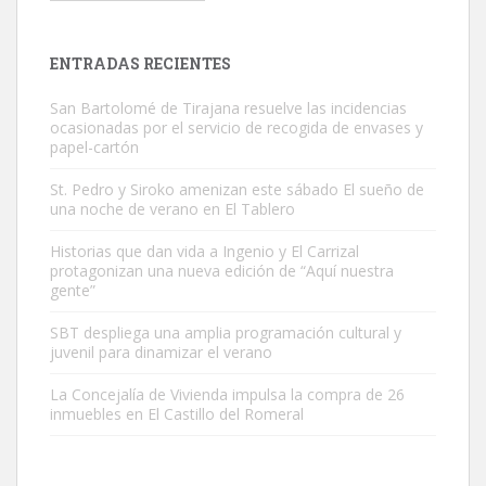
es muy manso y extremadamente cari...
Leales.org » Gran Canaria
|
9.7.2025
ENTRADAS RECIENTES
San Bartolomé de Tirajana resuelve las incidencias
ocasionadas por el servicio de recogida de envases y
papel-cartón
St. Pedro y Siroko amenizan este sábado El sueño de
una noche de verano en El Tablero
Adopción urgente
Busco adopción responsable para mi perra. Pastor alemán,
Historias que dan vida a Ingenio y El Carrizal
protagonizan una nueva edición de “Aquí nuestra
hembra, 4 años. Por motivos personales ...
gente”
Leales.org » Gran Canaria
|
6.7.2025
SBT despliega una amplia programación cultural y
juvenil para dinamizar el verano
La Concejalía de Vivienda impulsa la compra de 26
inmuebles en El Castillo del Romeral
SHIBA PERDIDO AVDA JOSE MESA Y LOPEZ