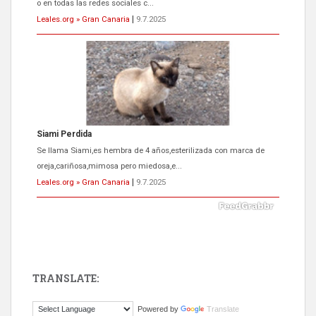
oreja,cariñosa,mimosa pero miedosa,e...
Leales.org » Gran Canaria
|
9.7.2025
ADOPCIÓN URGENTE GATA TEROR GRAN CANARIA
El ayuntamiento se va a llevar a Los Gatos callejeros de la zona los
próximos días, ella incluida...
Leales.org » Gran Canaria
|
9.7.2025
TRANSLATE:
Gato manso encontrado
Powered by
Translate
Este gato macho ha aparecido en la calle hace menos de un mes,