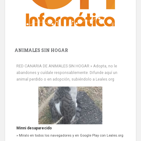
ANIMALES SIN HOGAR
Minni desaparecido
» Míralo en todos los navegadores y en Google Play con Leales.org
RED CANARIA DE ANIMALES SIN HOGAR » Adopta, no le
o en todas las redes sociales c...
abandones y cuídale responsablemente. Difunde aquí un
Leales.org » Gran Canaria
|
9.7.2025
animal perdido o en adopción, subiéndolo a Leales.org
Siami Perdida
Se llama Siami,es hembra de 4 años,esterilizada con marca de