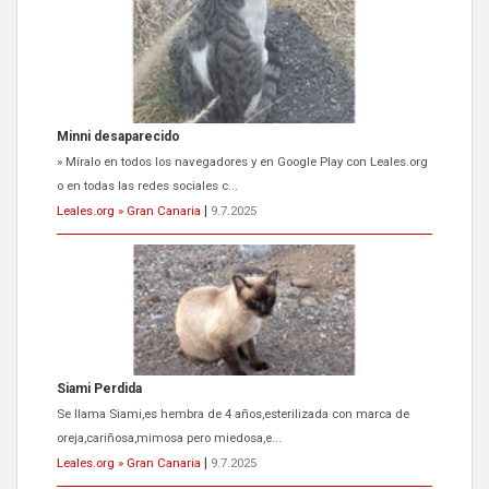
Siami Perdida
Se llama Siami,es hembra de 4 años,esterilizada con marca de
oreja,cariñosa,mimosa pero miedosa,e...
Leales.org » Gran Canaria
|
9.7.2025
ADOPCIÓN URGENTE GATA TEROR GRAN CANARIA
El ayuntamiento se va a llevar a Los Gatos callejeros de la zona los
próximos días, ella incluida...
Leales.org » Gran Canaria
|
9.7.2025