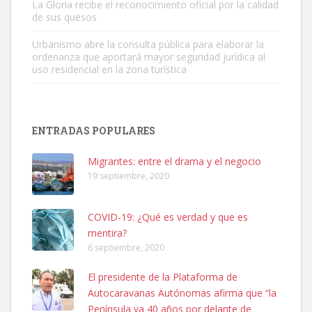
La Gloria recibe el reconocimiento oficial por la calidad
de sus quesos
Urbanismo abre la consulta pública para elaborar la
ordenanza que aportará mayor seguridad jurídica al
uso residencial en la zona turística
SHIBA PERDIDO AVDA JOSE MESA Y LOPEZ
PERRO MACHO RAZA SHIBA CON MICROCHIP PERDIDO HOY
ENTRADAS POPULARES
06/07/2025 ZONA MESA Y LOPEZ. ES MUY ASUSTADIZO
Leales.org » Gran Canaria
|
6.7.2025
Migrantes: entre el drama y el negocio
19 septiembre, 2020
COVID-19: ¿Qué es verdad y que es
mentira?
6 septiembre, 2020
Ninfa perdida
El presidente de la Plataforma de
El día 5 se los perdió una ninfa papillera, asustada tiene miedo a la
Autocaravanas Autónomas afirma que “la
calle, se perdió por la zon...
Península va 40 años por delante de