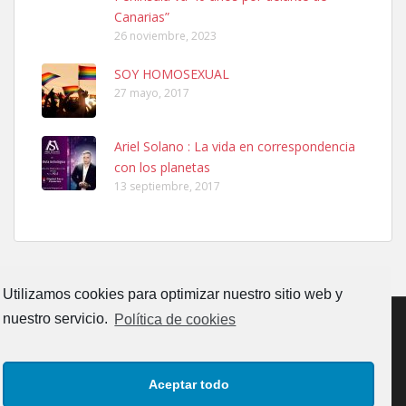
Leales.org » Gran Canaria
|
6.7.2025
Canarias”
26 noviembre, 2023
SOY HOMOSEXUAL
27 mayo, 2017
Ariel Solano : La vida en correspondencia
Adopcion
con los planetas
Busco casa de acogida para mi perrita ya que por temas de trabajo
13 septiembre, 2017
no la puedo tener. Solo gente r...
Leales.org » Gran Canaria
|
4.7.2025
Utilizamos cookies para optimizar nuestro sitio web y
nuestro servicio.
Política de cookies
Gata joven encontrada
CONTACTO
AVISO LEGAL
POLÍTICA DE PRIVACIDAD
Gata joven encontrada en zona calle San Bernardo de Las Palmas
Aceptar todo
de Gran Canaria. Es una gata castr...