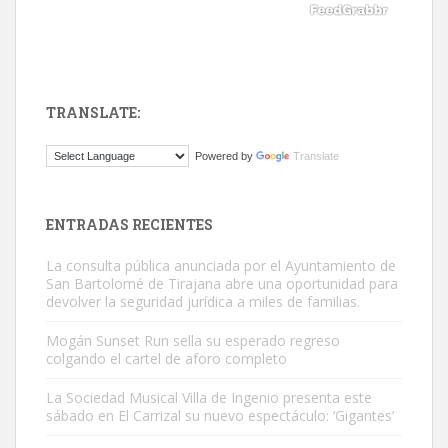
TRANSLATE:
Gato manso encontrado
Powered by
Translate
Este gato macho ha aparecido en la calle hace menos de un mes,
es muy manso y extremadamente cari...
Leales.org » Gran Canaria
|
9.7.2025
ENTRADAS RECIENTES
La consulta pública anunciada por el Ayuntamiento de
San Bartolomé de Tirajana abre una oportunidad para
devolver la seguridad jurídica a miles de familias.
Mogán Sunset Run sella su esperado regreso
colgando el cartel de aforo completo
Adopción urgente
Busco adopción responsable para mi perra. Pastor alemán,
La Sociedad Musical Villa de Ingenio presenta este
sábado en El Carrizal su nuevo espectáculo: ‘Gigantes’
hembra, 4 años. Por motivos personales ...
Leales.org » Gran Canaria
|
6.7.2025