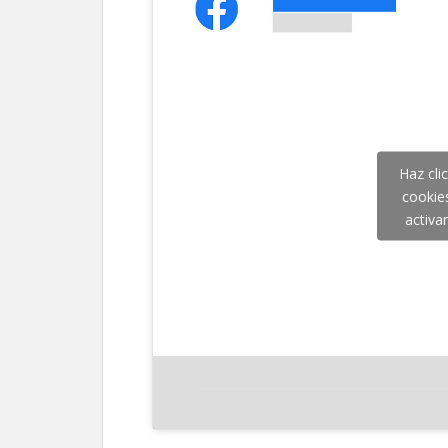
Haz cli
cookie
activa