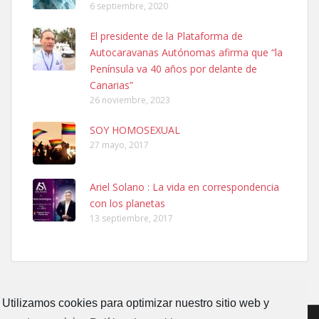
6 septiembre, 2020
Ninfa perdida
El presidente de la Plataforma de
El día 5 se los perdió una ninfa papillera, asustada tiene miedo a la
Autocaravanas Autónomas afirma que “la
calle, se perdió por la zon...
Península va 40 años por delante de
Leales.org » Gran Canaria
|
6.7.2025
Canarias”
26 noviembre, 2023
SOY HOMOSEXUAL
27 mayo, 2017
Ariel Solano : La vida en correspondencia
Adopcion
con los planetas
Busco casa de acogida para mi perrita ya que por temas de trabajo
13 septiembre, 2017
no la puedo tener. Solo gente r...
Leales.org » Gran Canaria
|
4.7.2025
Utilizamos cookies para optimizar nuestro sitio web y