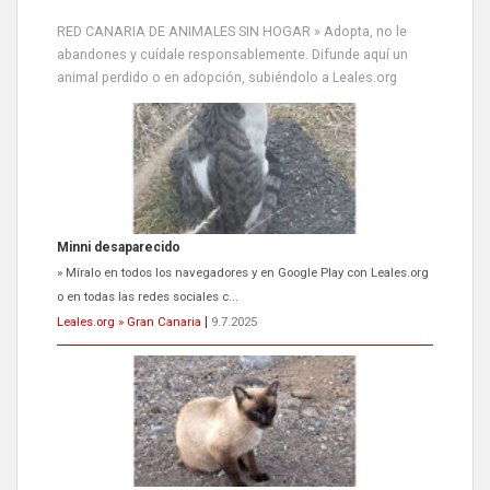
RED CANARIA DE ANIMALES SIN HOGAR » Adopta, no le
abandones y cuídale responsablemente. Difunde aquí un
animal perdido o en adopción, subiéndolo a Leales.org
Siami Perdida
Se llama Siami,es hembra de 4 años,esterilizada con marca de
oreja,cariñosa,mimosa pero miedosa,e...
Leales.org » Gran Canaria
|
9.7.2025