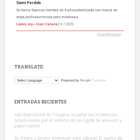
ADOPCIÓN URGENTE GATA TEROR GRAN CANARIA
El ayuntamiento se va a llevar a Los Gatos callejeros de la zona los
próximos días, ella incluida...
Leales.org » Gran Canaria
|
9.7.2025
TRANSLATE:
Gato manso encontrado
Powered by
Translate
Este gato macho ha aparecido en la calle hace menos de un mes,
es muy manso y extremadamente cari...
Leales.org » Gran Canaria
|
9.7.2025
ENTRADAS RECIENTES
San Bartolomé de Tirajana resuelve las incidencias
ocasionadas por el servicio de recogida de envases y
papel-cartón
St. Pedro y Siroko amenizan este sábado El sueño de