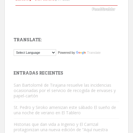
TRANSLATE:
Gato manso encontrado
Powered by
Translate
Este gato macho ha aparecido en la calle hace menos de un mes,
es muy manso y extremadamente cari...
Leales.org » Gran Canaria
|
9.7.2025
ENTRADAS RECIENTES
San Bartolomé de Tirajana resuelve las incidencias
ocasionadas por el servicio de recogida de envases y
papel-cartón
St. Pedro y Siroko amenizan este sábado El sueño de
una noche de verano en El Tablero
Adopción urgente
Busco adopción responsable para mi perra. Pastor alemán,
Historias que dan vida a Ingenio y El Carrizal
protagonizan una nueva edición de “Aquí nuestra
hembra, 4 años. Por motivos personales ...