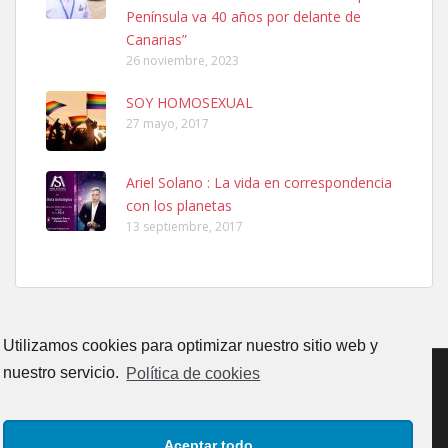
calle, se perdió por la zon...
Península va 40 años por delante de
Leales.org » Gran Canaria
|
6.7.2025
Canarias”
26 noviembre, 2023
SOY HOMOSEXUAL
27 mayo, 2017
Ariel Solano : La vida en correspondencia
Adopcion
con los planetas
Busco casa de acogida para mi perrita ya que por temas de trabajo
13 septiembre, 2017
no la puedo tener. Solo gente r...
Leales.org » Gran Canaria
|
4.7.2025
Utilizamos cookies para optimizar nuestro sitio web y
nuestro servicio.
Política de cookies
Gata joven encontrada
CONTACTO
AVISO LEGAL
POLÍTICA DE PRIVACIDAD
Gata joven encontrada en zona calle San Bernardo de Las Palmas
Aceptar todo