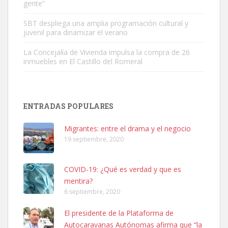
gente”
Leales.org » Gran Canaria
|
6.7.2025
SBT despliega una amplia programación cultural y
juvenil para dinamizar el verano
La Concejalía de Vivienda impulsa la compra de 26
inmuebles en El Castillo del Romeral
SHIBA PERDIDO AVDA JOSE MESA Y LOPEZ
PERRO MACHO RAZA SHIBA CON MICROCHIP PERDIDO HOY
ENTRADAS POPULARES
06/07/2025 ZONA MESA Y LOPEZ. ES MUY ASUSTADIZO
Leales.org » Gran Canaria
|
6.7.2025
Migrantes: entre el drama y el negocio
19 septiembre, 2020
COVID-19: ¿Qué es verdad y que es
mentira?
6 septiembre, 2020
Ninfa perdida
El presidente de la Plataforma de
El día 5 se los perdió una ninfa papillera, asustada tiene miedo a la
Autocaravanas Autónomas afirma que “la