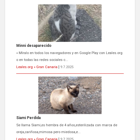
Siami Perdida
Se llama Siami,es hembra de 4 años,esterilizada con marca de
oreja,cariñosa,mimosa pero miedosa,e...
Leales.org » Gran Canaria
|
9.7.2025
ADOPCIÓN URGENTE GATA TEROR GRAN CANARIA
El ayuntamiento se va a llevar a Los Gatos callejeros de la zona los
próximos días, ella incluida...
Leales.org » Gran Canaria
|
9.7.2025