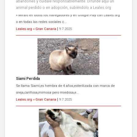
abandones y cuídale responsablemente. Difunde aquí un
animal perdido o en adopción, subiéndolo a Leales.org
Siami Perdida
Se llama Siami,es hembra de 4 años,esterilizada con marca de
oreja,cariñosa,mimosa pero miedosa,e...
Leales.org » Gran Canaria
|
9.7.2025
ADOPCIÓN URGENTE GATA TEROR GRAN CANARIA
El ayuntamiento se va a llevar a Los Gatos callejeros de la zona los