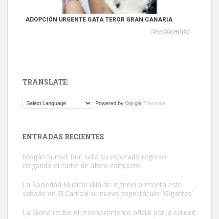
próximos días, ella incluida...
Leales.org » Gran Canaria
|
9.7.2025
TRANSLATE:
Gato manso encontrado
Powered by
Translate
Este gato macho ha aparecido en la calle hace menos de un mes,
es muy manso y extremadamente cari...
Leales.org » Gran Canaria
|
9.7.2025
ENTRADAS RECIENTES
Mogán Sunset Run sella su esperado regreso
colgando el cartel de aforo completo
La Sociedad Musical Villa de Ingenio presenta este
sábado en El Carrizal su nuevo espectáculo: ‘Gigantes’
Adopción urgente
La Gloria recibe el reconocimiento oficial por la calidad