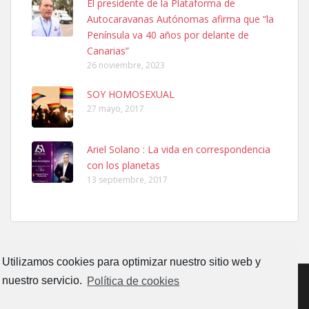
El presidente de la Plataforma de
El día 5 se los perdió una ninfa papillera, asustada tiene miedo a la
Autocaravanas Autónomas afirma que “la
calle, se perdió por la zon...
Península va 40 años por delante de
Leales.org » Gran Canaria
|
6.7.2025
Canarias”
26 noviembre, 2023
SOY HOMOSEXUAL
27 mayo, 2017
Ariel Solano : La vida en correspondencia
Adopcion
con los planetas
Busco casa de acogida para mi perrita ya que por temas de trabajo
13 septiembre, 2017
no la puedo tener. Solo gente r...
Leales.org » Gran Canaria
|
4.7.2025
Utilizamos cookies para optimizar nuestro sitio web y
nuestro servicio.
Política de cookies