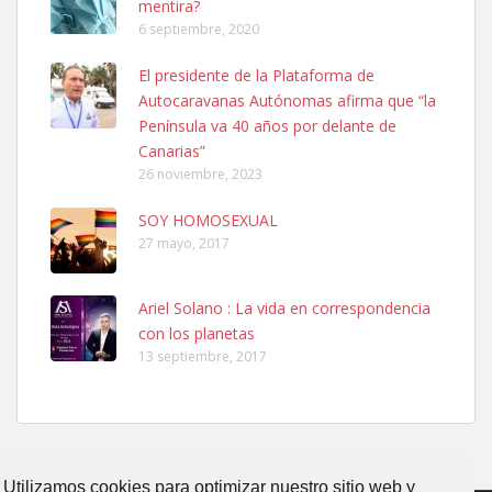
mentira?
6 septiembre, 2020
SHIBA PERDIDO AVDA JOSE MESA Y LOPEZ
El presidente de la Plataforma de
PERRO MACHO RAZA SHIBA CON MICROCHIP PERDIDO HOY
Autocaravanas Autónomas afirma que “la
06/07/2025 ZONA MESA Y LOPEZ. ES MUY ASUSTADIZO
Península va 40 años por delante de
Leales.org » Gran Canaria
|
6.7.2025
Canarias”
26 noviembre, 2023
SOY HOMOSEXUAL
27 mayo, 2017
Ariel Solano : La vida en correspondencia
Ninfa perdida
con los planetas
El día 5 se los perdió una ninfa papillera, asustada tiene miedo a la
13 septiembre, 2017
calle, se perdió por la zon...
Leales.org » Gran Canaria
|
6.7.2025
Utilizamos cookies para optimizar nuestro sitio web y