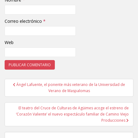
Correo electrónico
*
Web
Ángel Lafuente, el ponente más veterano de la Universidad de
Navegación de entradas
Verano de Maspalomas
El teatro del Cruce de Culturas de Agüimes acoge el estreno de
‘Corazón Valiente’ el nuevo espectáculo familiar de Camino Viejo
Producciones