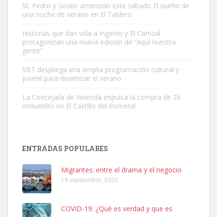
St. Pedro y Siroko amenizan este sábado El sueño de
una noche de verano en El Tablero
Gato manso encontrado
Este gato macho ha aparecido en la calle hace menos de un mes,
Historias que dan vida a Ingenio y El Carrizal
protagonizan una nueva edición de “Aquí nuestra
es muy manso y extremadamente cari...
gente”
Leales.org » Gran Canaria
|
9.7.2025
SBT despliega una amplia programación cultural y
juvenil para dinamizar el verano
La Concejalía de Vivienda impulsa la compra de 26
inmuebles en El Castillo del Romeral
Adopción urgente
Busco adopción responsable para mi perra. Pastor alemán,
ENTRADAS POPULARES
hembra, 4 años. Por motivos personales ...
Leales.org » Gran Canaria
|
6.7.2025
Migrantes: entre el drama y el negocio
19 septiembre, 2020
COVID-19: ¿Qué es verdad y que es