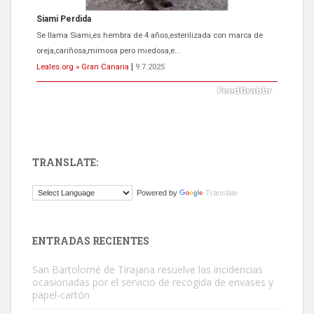
Siami Perdida
Se llama Siami,es hembra de 4 años,esterilizada con marca de
oreja,cariñosa,mimosa pero miedosa,e...
Leales.org » Gran Canaria
|
9.7.2025
TRANSLATE:
ADOPCIÓN URGENTE GATA TEROR GRAN CANARIA
Powered by
Translate
El ayuntamiento se va a llevar a Los Gatos callejeros de la zona los
próximos días, ella incluida...
Leales.org » Gran Canaria
|
9.7.2025
ENTRADAS RECIENTES
San Bartolomé de Tirajana resuelve las incidencias
ocasionadas por el servicio de recogida de envases y
papel-cartón