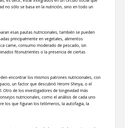
as, es decir, estar integrados en un círculo social que
d no sólo se basa en la nutrición, sino en todo un
paran esas pautas nutricionales, también se pueden
sadas principalmente en vegetales, alimentos
poca carne, consumo moderado de pescado, sin
inados fitonutrientes o la presencia de ciertas
eden encontrar los mismos patrones nutricionales, con
acio, un factor que descubrió Hiromi Shinya, o el
. Otro de los investigadores de longevidad más
nsejos nutricionales, como el análisis de cada uno
e los que figuran los telómeros, la autofagia, la