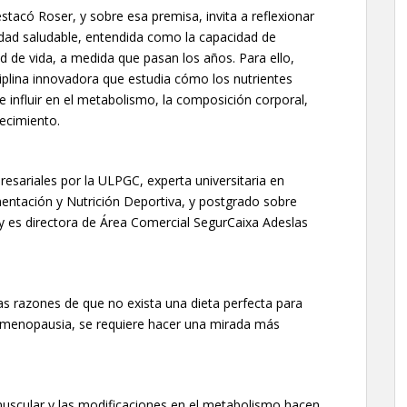
destacó Roser, y sobre esa premisa, invita a reflexionar
idad saludable, entendida como la capacidad de
d de vida, a medida que pasan los años. Para ello,
ciplina innovadora que estudia cómo los nutrientes
influir en el metabolismo, la composición corporal,
jecimiento.
sariales por la ULPGC, experta universitaria en
ntación y Nutrición Deportiva, y postgrado sobre
y es directora de Área Comercial SegurCaixa Adeslas
as razones de que no exista una dieta perfecta para
 menopausia, se requiere hacer una mirada más
uscular y las modificaciones en el metabolismo hacen