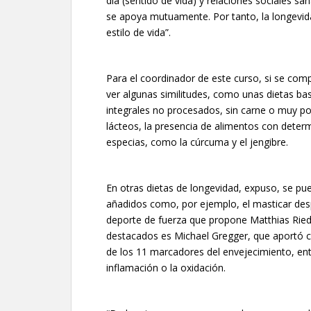
día (sentido de vida) y relaciones sociales san
se apoya mutuamente. Por tanto, la longevida
estilo de vida”.
Para el coordinador de este curso, si se com
ver algunas similitudes, como unas dietas ba
integrales no procesados, sin carne o muy 
lácteos, la presencia de alimentos con determ
especias, como la cúrcuma y el jengibre.
En otras dietas de longevidad, expuso, se pu
añadidos como, por ejemplo, el masticar desp
deporte de fuerza que propone Matthias Riedl
destacados es Michael Gregger, que aportó co
de los 11 marcadores del envejecimiento, entr
inflamación o la oxidación.