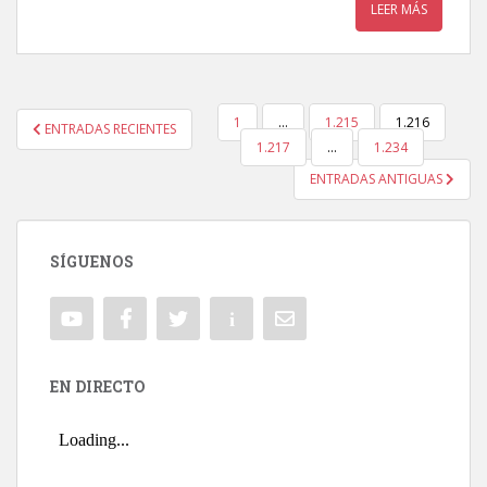
LEER MÁS
1
…
1.215
1.216
ENTRADAS RECIENTES
NAVEGACIÓN DE ENTRADAS
1.217
…
1.234
ENTRADAS ANTIGUAS
SÍGUENOS
EN DIRECTO