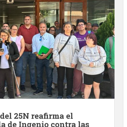
 del 25N reafirma el
a de Ingenio contra las