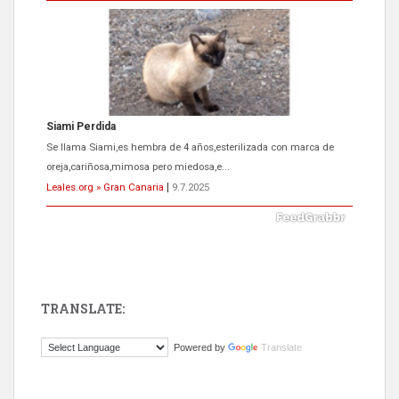
Siami Perdida
Se llama Siami,es hembra de 4 años,esterilizada con marca de
oreja,cariñosa,mimosa pero miedosa,e...
Leales.org » Gran Canaria
|
9.7.2025
TRANSLATE:
ADOPCIÓN URGENTE GATA TEROR GRAN CANARIA
Powered by
Translate
El ayuntamiento se va a llevar a Los Gatos callejeros de la zona los
próximos días, ella incluida...
Leales.org » Gran Canaria
|
9.7.2025