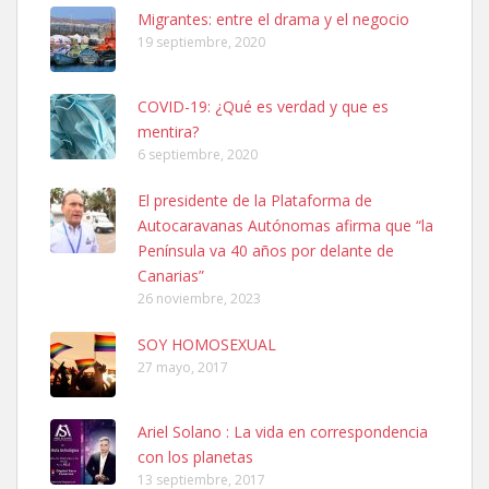
Leales.org » Gran Canaria
|
6.7.2025
Migrantes: entre el drama y el negocio
19 septiembre, 2020
COVID-19: ¿Qué es verdad y que es
mentira?
6 septiembre, 2020
SHIBA PERDIDO AVDA JOSE MESA Y LOPEZ
El presidente de la Plataforma de
PERRO MACHO RAZA SHIBA CON MICROCHIP PERDIDO HOY
Autocaravanas Autónomas afirma que “la
06/07/2025 ZONA MESA Y LOPEZ. ES MUY ASUSTADIZO
Península va 40 años por delante de
Leales.org » Gran Canaria
|
6.7.2025
Canarias”
26 noviembre, 2023
SOY HOMOSEXUAL
27 mayo, 2017
Ariel Solano : La vida en correspondencia
Ninfa perdida
con los planetas
El día 5 se los perdió una ninfa papillera, asustada tiene miedo a la
13 septiembre, 2017
calle, se perdió por la zon...