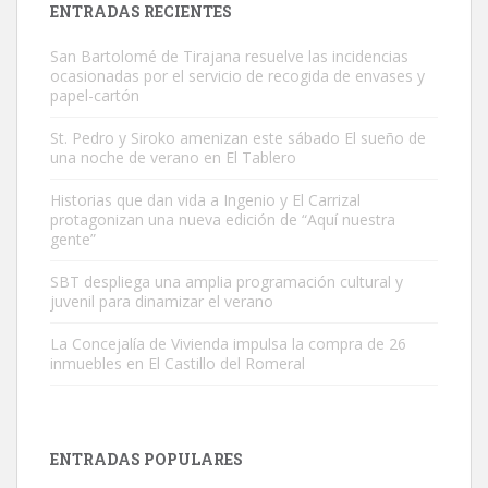
ENTRADAS RECIENTES
San Bartolomé de Tirajana resuelve las incidencias
ocasionadas por el servicio de recogida de envases y
papel-cartón
St. Pedro y Siroko amenizan este sábado El sueño de
una noche de verano en El Tablero
Gato manso encontrado
Este gato macho ha aparecido en la calle hace menos de un mes,
Historias que dan vida a Ingenio y El Carrizal
protagonizan una nueva edición de “Aquí nuestra
es muy manso y extremadamente cari...
gente”
Leales.org » Gran Canaria
|
9.7.2025
SBT despliega una amplia programación cultural y
juvenil para dinamizar el verano
La Concejalía de Vivienda impulsa la compra de 26
inmuebles en El Castillo del Romeral
Adopción urgente
Busco adopción responsable para mi perra. Pastor alemán,
ENTRADAS POPULARES
hembra, 4 años. Por motivos personales ...