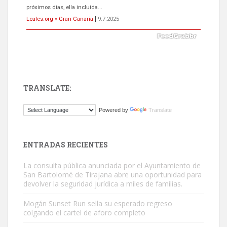
próximos días, ella incluida...
Leales.org » Gran Canaria
|
9.7.2025
TRANSLATE:
Gato manso encontrado
Powered by
Translate
Este gato macho ha aparecido en la calle hace menos de un mes,
es muy manso y extremadamente cari...
Leales.org » Gran Canaria
|
9.7.2025
ENTRADAS RECIENTES
La consulta pública anunciada por el Ayuntamiento de
San Bartolomé de Tirajana abre una oportunidad para
devolver la seguridad jurídica a miles de familias.
Mogán Sunset Run sella su esperado regreso
colgando el cartel de aforo completo
Adopción urgente