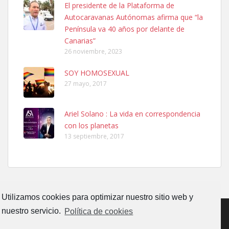
El presidente de la Plataforma de
El día 5 se los perdió una ninfa papillera, asustada tiene miedo a la
Autocaravanas Autónomas afirma que “la
calle, se perdió por la zon...
Península va 40 años por delante de
Leales.org » Gran Canaria
|
6.7.2025
Canarias”
26 noviembre, 2023
SOY HOMOSEXUAL
27 mayo, 2017
Ariel Solano : La vida en correspondencia
Adopcion
con los planetas
Busco casa de acogida para mi perrita ya que por temas de trabajo
13 septiembre, 2017
no la puedo tener. Solo gente r...
Leales.org » Gran Canaria
|
4.7.2025
Utilizamos cookies para optimizar nuestro sitio web y
nuestro servicio.
Política de cookies