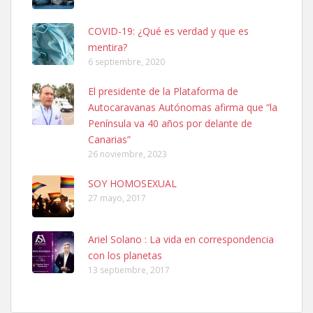
COVID-19: ¿Qué es verdad y que es
mentira?
6 septiembre, 2020
SHIBA PERDIDO AVDA JOSE MESA Y LOPEZ
El presidente de la Plataforma de
PERRO MACHO RAZA SHIBA CON MICROCHIP PERDIDO HOY
Autocaravanas Autónomas afirma que “la
06/07/2025 ZONA MESA Y LOPEZ. ES MUY ASUSTADIZO
Península va 40 años por delante de
Leales.org » Gran Canaria
|
6.7.2025
Canarias”
26 noviembre, 2023
SOY HOMOSEXUAL
27 mayo, 2017
Ariel Solano : La vida en correspondencia
Ninfa perdida
con los planetas
El día 5 se los perdió una ninfa papillera, asustada tiene miedo a la
13 septiembre, 2017
calle, se perdió por la zon...
Leales.org » Gran Canaria
|
6.7.2025