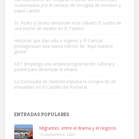
ocasionadas por el servicio de recogida de envases y
papel-cartón
St. Pedro y Siroko amenizan este sábado El sueño de
una noche de verano en El Tablero
Gato manso encontrado
Este gato macho ha aparecido en la calle hace menos de un mes,
Historias que dan vida a Ingenio y El Carrizal
protagonizan una nueva edición de “Aquí nuestra
es muy manso y extremadamente cari...
gente”
Leales.org » Gran Canaria
|
9.7.2025
SBT despliega una amplia programación cultural y
juvenil para dinamizar el verano
La Concejalía de Vivienda impulsa la compra de 26
inmuebles en El Castillo del Romeral
Adopción urgente
Busco adopción responsable para mi perra. Pastor alemán,
ENTRADAS POPULARES
hembra, 4 años. Por motivos personales ...
Leales.org » Gran Canaria
|
6.7.2025
Migrantes: entre el drama y el negocio
19 septiembre, 2020