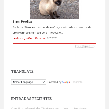
Siami Perdida
Se llama Siami,es hembra de 4 años,esterilizada con marca de
oreja,cariñosa,mimosa pero miedosa,e...
Leales.org » Gran Canaria
|
9.7.2025
TRANSLATE:
ADOPCIÓN URGENTE GATA TEROR GRAN CANARIA
Powered by
Translate
El ayuntamiento se va a llevar a Los Gatos callejeros de la zona los
próximos días, ella incluida...
Leales.org » Gran Canaria
|
9.7.2025
ENTRADAS RECIENTES
San Bartolomé de Tirajana resuelve las incidencias