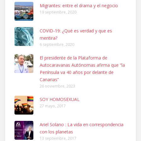
Leales.org » Gran Canaria
|
6.7.2025
Migrantes: entre el drama y el negocio
19 septiembre, 2020
COVID-19: ¿Qué es verdad y que es
mentira?
6 septiembre, 2020
Ninfa perdida
El presidente de la Plataforma de
El día 5 se los perdió una ninfa papillera, asustada tiene miedo a la
Autocaravanas Autónomas afirma que “la
calle, se perdió por la zon...
Península va 40 años por delante de
Leales.org » Gran Canaria
|
6.7.2025
Canarias”
26 noviembre, 2023
SOY HOMOSEXUAL
27 mayo, 2017
Ariel Solano : La vida en correspondencia
Adopcion
con los planetas
Busco casa de acogida para mi perrita ya que por temas de trabajo
13 septiembre, 2017
no la puedo tener. Solo gente r...