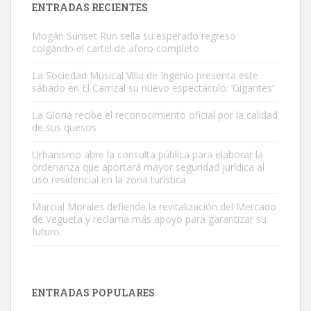
ENTRADAS RECIENTES
Mogán Sunset Run sella su esperado regreso
colgando el cartel de aforo completo
La Sociedad Musical Villa de Ingenio presenta este
sábado en El Carrizal su nuevo espectáculo: ‘Gigantes’
Adopción urgente
La Gloria recibe el reconocimiento oficial por la calidad
Busco adopción responsable para mi perra. Pastor alemán,
de sus quesos
hembra, 4 años. Por motivos personales ...
Urbanismo abre la consulta pública para elaborar la
Leales.org » Gran Canaria
|
6.7.2025
ordenanza que aportará mayor seguridad jurídica al
uso residencial en la zona turística
Marcial Morales defiende la revitalización del Mercado
de Vegueta y reclama más apoyo para garantizar su
futuro.
SHIBA PERDIDO AVDA JOSE MESA Y LOPEZ
PERRO MACHO RAZA SHIBA CON MICROCHIP PERDIDO HOY
ENTRADAS POPULARES
06/07/2025 ZONA MESA Y LOPEZ. ES MUY ASUSTADIZO