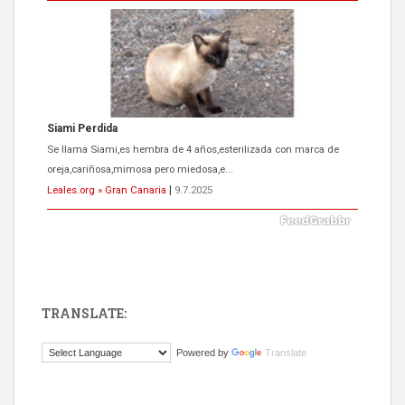
ADOPCIÓN URGENTE GATA TEROR GRAN CANARIA
El ayuntamiento se va a llevar a Los Gatos callejeros de la zona los
próximos días, ella incluida...
Leales.org » Gran Canaria
|
9.7.2025
TRANSLATE:
Gato manso encontrado
Powered by
Translate
Este gato macho ha aparecido en la calle hace menos de un mes,
es muy manso y extremadamente cari...
Leales.org » Gran Canaria
|
9.7.2025