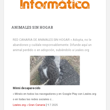
ANIMALES SIN HOGAR
RED CANARIA DE ANIMALES SIN HOGAR » Adopta, no le
abandones y cuídale responsablemente. Difunde aquí un
animal perdido o en adopción, subiéndolo a Leales.org
Siami Perdida
Se llama Siami,es hembra de 4 años,esterilizada con marca de
oreja,cariñosa,mimosa pero miedosa,e...
Leales.org » Gran Canaria
|
9.7.2025