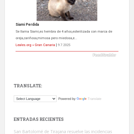
Siami Perdida
Se llama Siami,es hembra de 4 años,esterilizada con marca de
oreja,cariñosa,mimosa pero miedosa,e...
Leales.org » Gran Canaria
|
9.7.2025
TRANSLATE:
ADOPCIÓN URGENTE GATA TEROR GRAN CANARIA
Powered by
Translate
El ayuntamiento se va a llevar a Los Gatos callejeros de la zona los
próximos días, ella incluida...
Leales.org » Gran Canaria
|
9.7.2025
ENTRADAS RECIENTES
San Bartolomé de Tirajana resuelve las incidencias