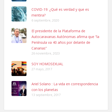
COVID-19: ¿Qué es verdad y que es
mentira?
6 septiembre, 2020
SHIBA PERDIDO AVDA JOSE MESA Y LOPEZ
El presidente de la Plataforma de
PERRO MACHO RAZA SHIBA CON MICROCHIP PERDIDO HOY
Autocaravanas Autónomas afirma que “la
06/07/2025 ZONA MESA Y LOPEZ. ES MUY ASUSTADIZO
Península va 40 años por delante de
Leales.org » Gran Canaria
|
6.7.2025
Canarias”
26 noviembre, 2023
SOY HOMOSEXUAL
27 mayo, 2017
Ariel Solano : La vida en correspondencia
Ninfa perdida
con los planetas
El día 5 se los perdió una ninfa papillera, asustada tiene miedo a la
13 septiembre, 2017
calle, se perdió por la zon...
Leales.org » Gran Canaria
|
6.7.2025