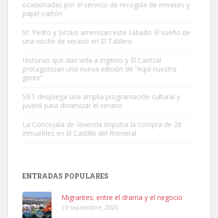
ocasionadas por el servicio de recogida de envases y
papel-cartón
St. Pedro y Siroko amenizan este sábado El sueño de
una noche de verano en El Tablero
Gato manso encontrado
Este gato macho ha aparecido en la calle hace menos de un mes,
Historias que dan vida a Ingenio y El Carrizal
protagonizan una nueva edición de “Aquí nuestra
es muy manso y extremadamente cari...
gente”
Leales.org » Gran Canaria
|
9.7.2025
SBT despliega una amplia programación cultural y
juvenil para dinamizar el verano
La Concejalía de Vivienda impulsa la compra de 26
inmuebles en El Castillo del Romeral
Adopción urgente
Busco adopción responsable para mi perra. Pastor alemán,
ENTRADAS POPULARES
hembra, 4 años. Por motivos personales ...
Leales.org » Gran Canaria
|
6.7.2025
Migrantes: entre el drama y el negocio
19 septiembre, 2020