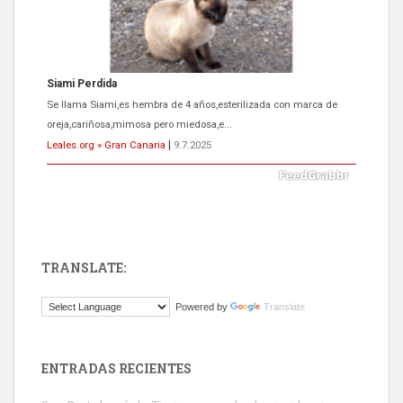
Siami Perdida
Se llama Siami,es hembra de 4 años,esterilizada con marca de
oreja,cariñosa,mimosa pero miedosa,e...
Leales.org » Gran Canaria
|
9.7.2025
TRANSLATE:
ADOPCIÓN URGENTE GATA TEROR GRAN CANARIA
Powered by
Translate
El ayuntamiento se va a llevar a Los Gatos callejeros de la zona los
próximos días, ella incluida...
Leales.org » Gran Canaria
|
9.7.2025
ENTRADAS RECIENTES