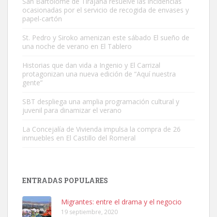
San Bartolomé de Tirajana resuelve las incidencias
ocasionadas por el servicio de recogida de envases y
papel-cartón
St. Pedro y Siroko amenizan este sábado El sueño de
una noche de verano en El Tablero
Gato manso encontrado
Este gato macho ha aparecido en la calle hace menos de un mes,
Historias que dan vida a Ingenio y El Carrizal
protagonizan una nueva edición de “Aquí nuestra
es muy manso y extremadamente cari...
gente”
Leales.org » Gran Canaria
|
9.7.2025
SBT despliega una amplia programación cultural y
juvenil para dinamizar el verano
La Concejalía de Vivienda impulsa la compra de 26
inmuebles en El Castillo del Romeral
Adopción urgente
Busco adopción responsable para mi perra. Pastor alemán,
ENTRADAS POPULARES
hembra, 4 años. Por motivos personales ...
Leales.org » Gran Canaria
|
6.7.2025
Migrantes: entre el drama y el negocio
19 septiembre, 2020