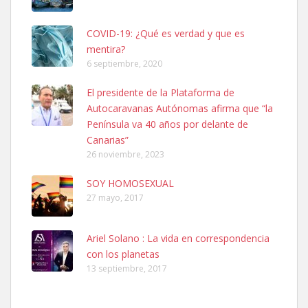
COVID-19: ¿Qué es verdad y que es
mentira?
6 septiembre, 2020
SHIBA PERDIDO AVDA JOSE MESA Y LOPEZ
El presidente de la Plataforma de
PERRO MACHO RAZA SHIBA CON MICROCHIP PERDIDO HOY
Autocaravanas Autónomas afirma que “la
06/07/2025 ZONA MESA Y LOPEZ. ES MUY ASUSTADIZO
Península va 40 años por delante de
Leales.org » Gran Canaria
|
6.7.2025
Canarias”
26 noviembre, 2023
SOY HOMOSEXUAL
27 mayo, 2017
Ariel Solano : La vida en correspondencia
Ninfa perdida
con los planetas
El día 5 se los perdió una ninfa papillera, asustada tiene miedo a la
13 septiembre, 2017
calle, se perdió por la zon...
Leales.org » Gran Canaria
|
6.7.2025