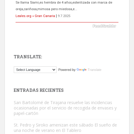
Se llama Siami,es hembra de 4 años,esterilizada con marca de
oreja,cariñosa,mimosa pero miedosa,e...
Leales.org » Gran Canaria
|
9.7.2025
TRANSLATE:
ADOPCIÓN URGENTE GATA TEROR GRAN CANARIA
Powered by
Translate
El ayuntamiento se va a llevar a Los Gatos callejeros de la zona los
próximos días, ella incluida...
Leales.org » Gran Canaria
|
9.7.2025
ENTRADAS RECIENTES
San Bartolomé de Tirajana resuelve las incidencias
ocasionadas por el servicio de recogida de envases y
papel-cartón
St. Pedro y Siroko amenizan este sábado El sueño de
una noche de verano en El Tablero
Gato manso encontrado