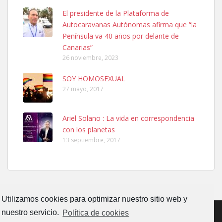
SHIBA PERDIDO AVDA JOSE MESA Y LOPEZ
El presidente de la Plataforma de
PERRO MACHO RAZA SHIBA CON MICROCHIP PERDIDO HOY
Autocaravanas Autónomas afirma que “la
06/07/2025 ZONA MESA Y LOPEZ. ES MUY ASUSTADIZO
Península va 40 años por delante de
Leales.org » Gran Canaria
|
6.7.2025
Canarias”
26 noviembre, 2023
SOY HOMOSEXUAL
27 mayo, 2017
Ariel Solano : La vida en correspondencia
Ninfa perdida
con los planetas
El día 5 se los perdió una ninfa papillera, asustada tiene miedo a la
13 septiembre, 2017
calle, se perdió por la zon...
Leales.org » Gran Canaria
|
6.7.2025
Utilizamos cookies para optimizar nuestro sitio web y
nuestro servicio.
Política de cookies