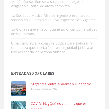
Mogán Sunset Run sella su esperado regreso
colgando el cartel de aforo completo
Gato manso encontrado
Este gato macho ha aparecido en la calle hace menos de un mes,
La Sociedad Musical Villa de Ingenio presenta este
sábado en El Carrizal su nuevo espectáculo: ‘Gigantes’
es muy manso y extremadamente cari...
Leales.org » Gran Canaria
|
9.7.2025
La Gloria recibe el reconocimiento oficial por la calidad
de sus quesos
Urbanismo abre la consulta pública para elaborar la
ordenanza que aportará mayor seguridad jurídica al
uso residencial en la zona turística
Adopción urgente
Busco adopción responsable para mi perra. Pastor alemán,
ENTRADAS POPULARES
hembra, 4 años. Por motivos personales ...
Leales.org » Gran Canaria
|
6.7.2025
Migrantes: entre el drama y el negocio
19 septiembre, 2020
COVID-19: ¿Qué es verdad y que es