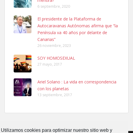
mentira?
6 septiembre, 2020
SHIBA PERDIDO AVDA JOSE MESA Y LOPEZ
El presidente de la Plataforma de
PERRO MACHO RAZA SHIBA CON MICROCHIP PERDIDO HOY
Autocaravanas Autónomas afirma que “la
06/07/2025 ZONA MESA Y LOPEZ. ES MUY ASUSTADIZO
Península va 40 años por delante de
Leales.org » Gran Canaria
|
6.7.2025
Canarias”
26 noviembre, 2023
SOY HOMOSEXUAL
27 mayo, 2017
Ariel Solano : La vida en correspondencia
Ninfa perdida
con los planetas
El día 5 se los perdió una ninfa papillera, asustada tiene miedo a la
13 septiembre, 2017
calle, se perdió por la zon...
Leales.org » Gran Canaria
|
6.7.2025
Utilizamos cookies para optimizar nuestro sitio web y