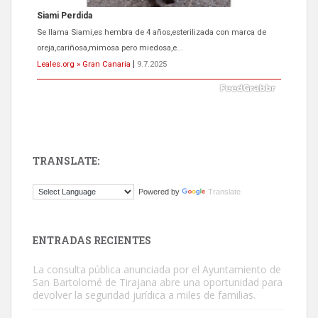
Siami Perdida
Se llama Siami,es hembra de 4 años,esterilizada con marca de
oreja,cariñosa,mimosa pero miedosa,e...
Leales.org » Gran Canaria
|
9.7.2025
TRANSLATE:
ADOPCIÓN URGENTE GATA TEROR GRAN CANARIA
Powered by
Translate
El ayuntamiento se va a llevar a Los Gatos callejeros de la zona los
próximos días, ella incluida...
Leales.org » Gran Canaria
|
9.7.2025
ENTRADAS RECIENTES
La consulta pública anunciada por el Ayuntamiento de
San Bartolomé de Tirajana abre una oportunidad para
devolver la seguridad jurídica a miles de familias.