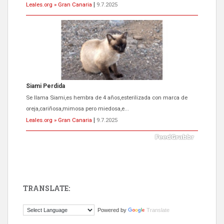
Leales.org » Gran Canaria
|
9.7.2025
Siami Perdida
Se llama Siami,es hembra de 4 años,esterilizada con marca de
oreja,cariñosa,mimosa pero miedosa,e...
Leales.org » Gran Canaria
|
9.7.2025
TRANSLATE:
ADOPCIÓN URGENTE GATA TEROR GRAN CANARIA
Powered by
Translate
El ayuntamiento se va a llevar a Los Gatos callejeros de la zona los