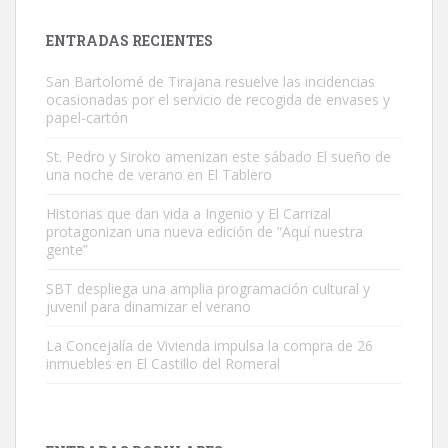
próximos días, ella incluida...
Leales.org » Gran Canaria
|
9.7.2025
ENTRADAS RECIENTES
San Bartolomé de Tirajana resuelve las incidencias
ocasionadas por el servicio de recogida de envases y
papel-cartón
St. Pedro y Siroko amenizan este sábado El sueño de
una noche de verano en El Tablero
Gato manso encontrado
Este gato macho ha aparecido en la calle hace menos de un mes,
Historias que dan vida a Ingenio y El Carrizal
protagonizan una nueva edición de “Aquí nuestra
es muy manso y extremadamente cari...
gente”
Leales.org » Gran Canaria
|
9.7.2025
SBT despliega una amplia programación cultural y
juvenil para dinamizar el verano
La Concejalía de Vivienda impulsa la compra de 26
inmuebles en El Castillo del Romeral
Adopción urgente
Busco adopción responsable para mi perra. Pastor alemán,