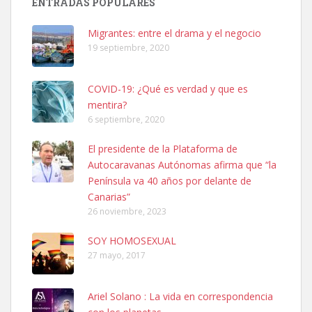
ENTRADAS POPULARES
hembra, 4 años. Por motivos personales ...
Leales.org » Gran Canaria
|
6.7.2025
Migrantes: entre el drama y el negocio
19 septiembre, 2020
COVID-19: ¿Qué es verdad y que es
mentira?
6 septiembre, 2020
SHIBA PERDIDO AVDA JOSE MESA Y LOPEZ
El presidente de la Plataforma de
PERRO MACHO RAZA SHIBA CON MICROCHIP PERDIDO HOY
Autocaravanas Autónomas afirma que “la
06/07/2025 ZONA MESA Y LOPEZ. ES MUY ASUSTADIZO
Península va 40 años por delante de
Leales.org » Gran Canaria
|
6.7.2025
Canarias”
26 noviembre, 2023
SOY HOMOSEXUAL
27 mayo, 2017
Ariel Solano : La vida en correspondencia
Ninfa perdida