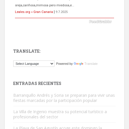
oreja,cariñosa,mimosa pero miedosa,e...
Leales.org » Gran Canaria
|
9.7.2025
TRANSLATE:
ADOPCIÓN URGENTE GATA TEROR GRAN CANARIA
Powered by
Translate
El ayuntamiento se va a llevar a Los Gatos callejeros de la zona los
próximos días, ella incluida...
Leales.org » Gran Canaria
|
9.7.2025
ENTRADAS RECIENTES
Barranquillo Andrés y Soria se preparan para vivir unas
fiestas marcadas por la participación popular
La Villa de Ingenio muestra su potencial turístico a
profesionales del sector
Gato manso encontrado
La Playa de San Agustín acoge este domingo la