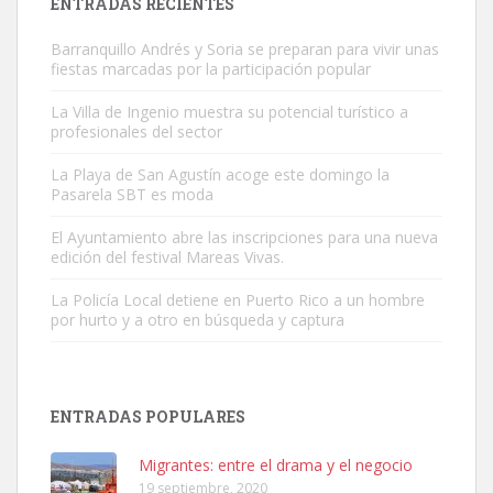
ENTRADAS RECIENTES
Barranquillo Andrés y Soria se preparan para vivir unas
fiestas marcadas por la participación popular
La Villa de Ingenio muestra su potencial turístico a
profesionales del sector
Gato manso encontrado
La Playa de San Agustín acoge este domingo la
Este gato macho ha aparecido en la calle hace menos de un mes,
Pasarela SBT es moda
es muy manso y extremadamente cari...
El Ayuntamiento abre las inscripciones para una nueva
Leales.org » Gran Canaria
|
9.7.2025
edición del festival Mareas Vivas.
La Policía Local detiene en Puerto Rico a un hombre
por hurto y a otro en búsqueda y captura
ENTRADAS POPULARES
Adopción urgente
Busco adopción responsable para mi perra. Pastor alemán,
Migrantes: entre el drama y el negocio
hembra, 4 años. Por motivos personales ...
19 septiembre, 2020