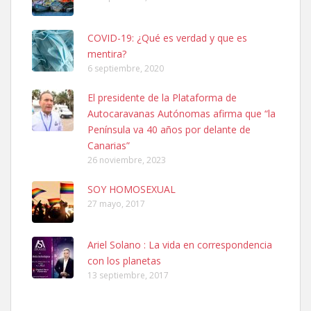
Leales.org » Gran Canaria
|
6.7.2025
COVID-19: ¿Qué es verdad y que es
mentira?
6 septiembre, 2020
El presidente de la Plataforma de
Autocaravanas Autónomas afirma que “la
SHIBA PERDIDO AVDA JOSE MESA Y LOPEZ
Península va 40 años por delante de
PERRO MACHO RAZA SHIBA CON MICROCHIP PERDIDO HOY
Canarias”
06/07/2025 ZONA MESA Y LOPEZ. ES MUY ASUSTADIZO
26 noviembre, 2023
Leales.org » Gran Canaria
|
6.7.2025
SOY HOMOSEXUAL
27 mayo, 2017
Ariel Solano : La vida en correspondencia
con los planetas
Ninfa perdida
13 septiembre, 2017
El día 5 se los perdió una ninfa papillera, asustada tiene miedo a la
calle, se perdió por la zon...