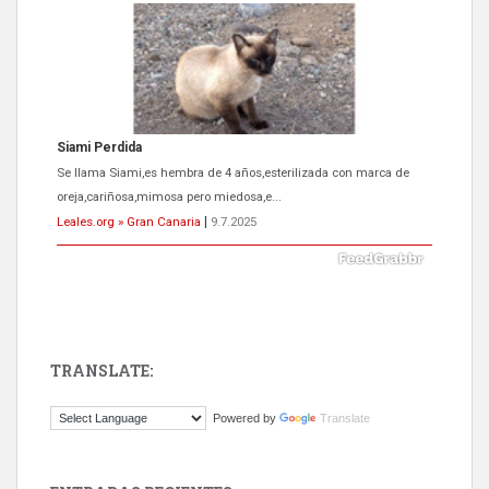
Siami Perdida
Se llama Siami,es hembra de 4 años,esterilizada con marca de
oreja,cariñosa,mimosa pero miedosa,e...
Leales.org » Gran Canaria
|
9.7.2025
TRANSLATE:
ADOPCIÓN URGENTE GATA TEROR GRAN CANARIA
Powered by
Translate
El ayuntamiento se va a llevar a Los Gatos callejeros de la zona los
próximos días, ella incluida...
Leales.org » Gran Canaria
|
9.7.2025